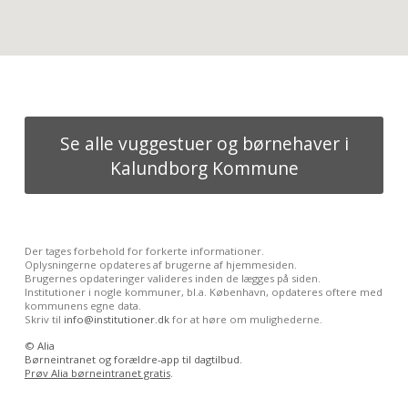
Se alle vuggestuer og børnehaver i
Kalundborg Kommune
Der tages forbehold for forkerte informationer.
Oplysningerne opdateres af brugerne af hjemmesiden.
Brugernes opdateringer valideres inden de lægges på siden.
Institutioner i nogle kommuner, bl.a. København, opdateres oftere med
kommunens egne data.
Skriv til
info@institutioner.dk
for at høre om mulighederne.
©
Alia
Børneintranet og forældre-app til dagtilbud.
Prøv Alia børneintranet gratis
.