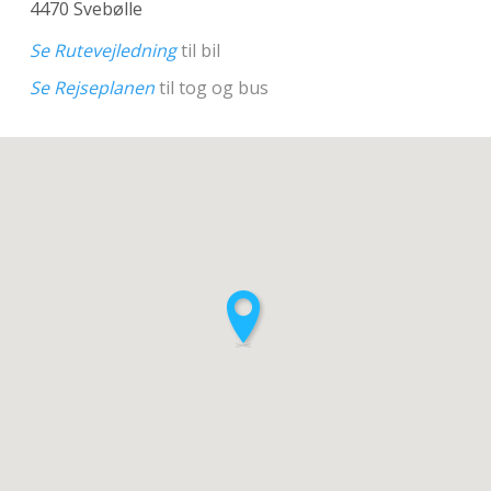
4470 Svebølle
Se Rutevejledning
til bil
Se Rejseplanen
til tog og bus