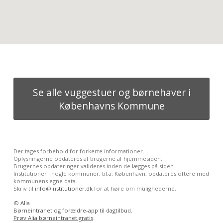
Se alle vuggestuer og børnehaver i
Københavns Kommune
Der tages forbehold for forkerte informationer.
Oplysningerne opdateres af brugerne af hjemmesiden.
Brugernes opdateringer valideres inden de lægges på siden.
Institutioner i nogle kommuner, bl.a. København, opdateres oftere med
kommunens egne data.
Skriv til
info@institutioner.dk
for at høre om mulighederne.
©
Alia
Børneintranet og forældre-app til dagtilbud.
Prøv Alia børneintranet gratis
.