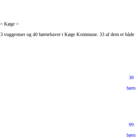
> Køge >
3 vuggestuer
og
40 børnehaver
i Køge Kommune.
33 af dem er både
38
børn
99
børn