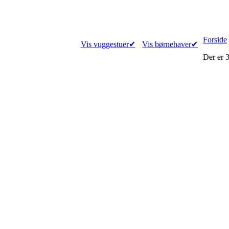
Forside
Vis vuggestuer
✔
Vis børnehaver
✔
Der er
3