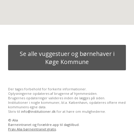
Se alle vuggestuer og børnehaver i
Køge Kommune
Der tages forbehold for forkerte informationer.
Oplysningerne opdateres af brugerne af hjemmesiden.
Brugernes opdateringer valideres inden de lægges på siden.
Institutioner i nogle kommuner, bl.a. København, opdateres oftere med
kommunens egne data.
Skriv til
info@institutioner.dk
for at høre om mulighederne.
©
Alia
Børneintranet og forældre-app til dagtilbud.
Prøv Alia børneintranet gratis
.