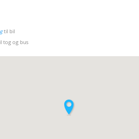
ng
til bil
il tog og bus