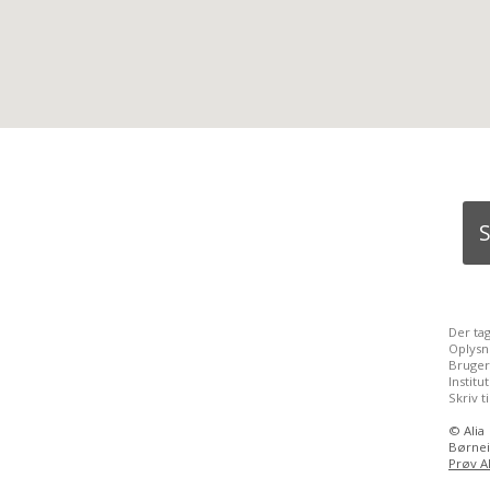
S
Der ta
Oplysn
Bruger
Instit
Skriv t
©
Alia
Børnei
Prøv Al