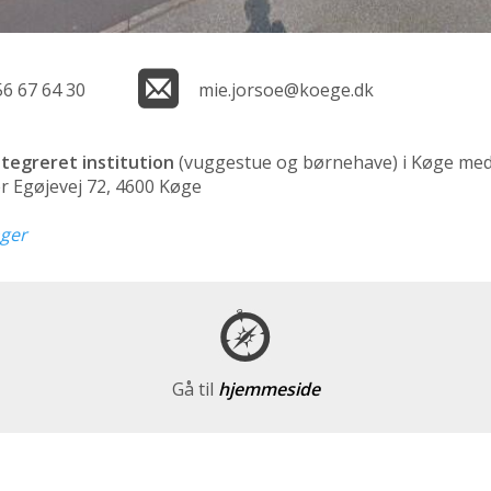
56 67 64 30
mie.jorsoe@koege.dk
ntegreret institution
(vuggestue og børnehave)
i Køge med 
r Egøjevej 72, 4600 Køge
nger
Gå til
hjemmeside