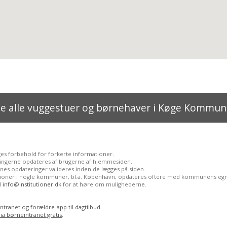
e alle vuggestuer og børnehaver i Køge Kommu
ges forbehold for forkerte informationer.
ingerne opdateres af brugerne af hjemmesiden.
nes opdateringer valideres inden de lægges på siden.
utioner i nogle kommuner, bl.a. København, opdateres oftere med kommunens egn
il
info@institutioner.dk
for at høre om mulighederne.
ntranet og forældre-app til dagtilbud.
ia børneintranet gratis
.