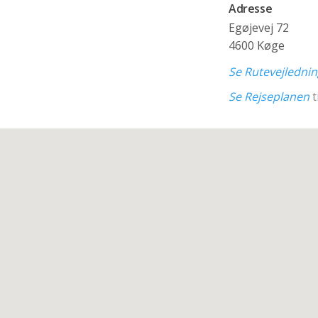
Adresse
Egøjevej 72
4600 Køge
Se Rutevejledni
Se Rejseplanen
t