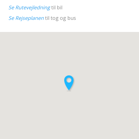
Se Rutevejledning
til bil
Se Rejseplanen
til tog og bus