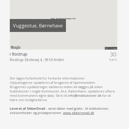
Vuggestue, Børnehave
30
i Rostrup
Rostrup Skolevej 4 , 9510 Arden
børn
Der tages forbehold for forkerte informationer.
Oplysningerne opdateres af brugerne af hjemmesiden.
Brugernes opdateringer valideres inden de lægges på siden.
Institutioner i nogle kommuner, bl.a. København, opdateres oftere
med kommunens egne data. Skriv til
info@institutioner.dk
for at
høre om mulighederne.
Leveret af SikkerEmail
- send sikker mail gratis - til institutioner,
virksomheder og privatpersoner.
www.sikkeremail.dk