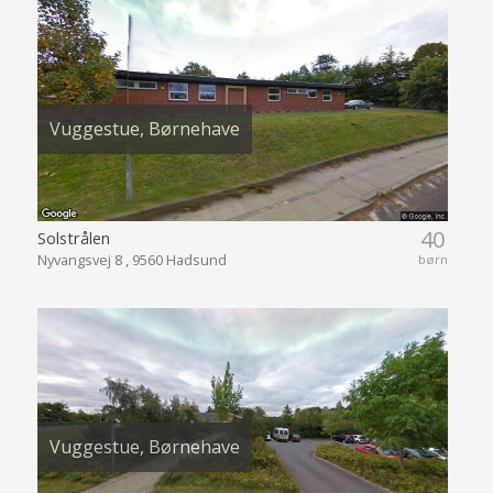
Vuggestue, Børnehave
40
Solstrålen
Nyvangsvej 8 , 9560 Hadsund
børn
Vuggestue, Børnehave