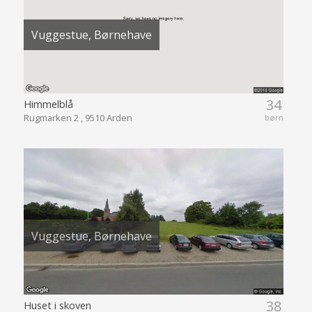
Vuggestue, Børnehave
34
Himmelblå
Rugmarken 2 , 9510 Arden
børn
Vuggestue, Børnehave
38
Huset i skoven