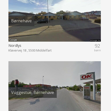
Børnehave
92
Nordlys
Kløvervej 18 , 5500 Middelfart
børn
Vuggestue, Børnehave