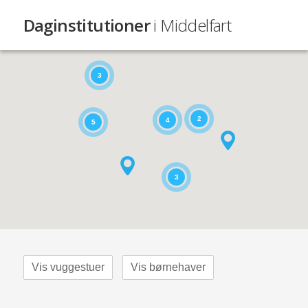
Daginstitutioner
i Middelfart
3
2
4
5
3
Vis vuggestuer
Vis børnehaver