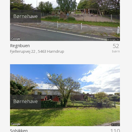
Børnehave
52
Regnbuen
Fjellerupvej 22 , 5463 Harndrup
børn
Børnehave
110
Solsikken