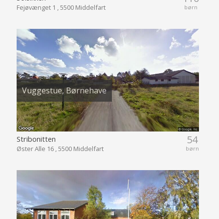
Fejøvænget 1 , 5500 Middelfart
børn
Vuggestue, Børnehave
54
Stribonitten
Øster Alle 16 , 5500 Middelfart
børn