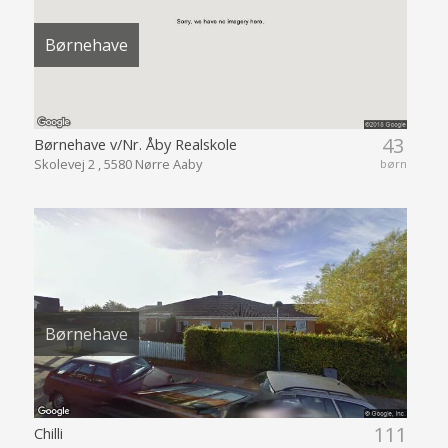
Børnehave
43
Børnehave v/Nr. Åby Realskole
Skolevej 2 , 5580 Nørre Aaby
børn
Børnehave
111
Chilli