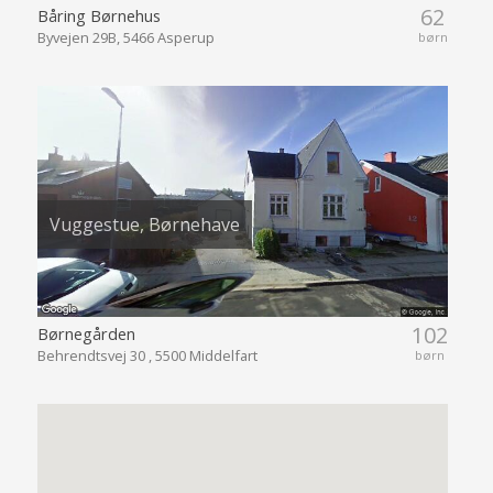
62
Båring Børnehus
Byvejen 29B, 5466 Asperup
børn
Vuggestue, Børnehave
102
Børnegården
Behrendtsvej 30 , 5500 Middelfart
børn