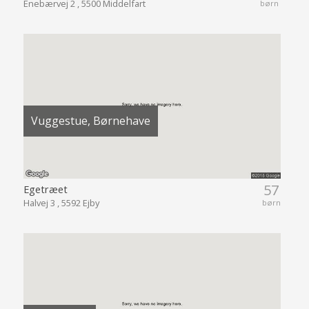
Enebærvej 2 , 5500 Middelfart
børn
Vuggestue, Børnehave
57
Egetræet
Halvej 3 , 5592 Ejby
børn