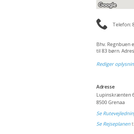
Telefon: 
Bhv. Regnbuen 
til 83 børn. Adr
Rediger oplysni
Adresse
Lupinskrænten 
8500 Grenaa
Se Rutevejledni
Se Rejseplanen
t