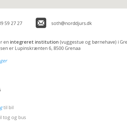
89 59 27 27
soth@norddjurs.dk
er en
integreret institution
(vuggestue og børnehave)
i Gr
essen er Lupinskrænten 6, 8500 Grenaa
nger
6
ng
til bil
il tog og bus