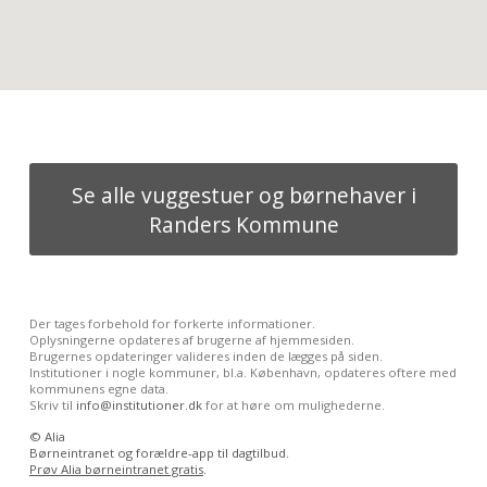
Se alle vuggestuer og børnehaver i
Randers Kommune
Der tages forbehold for forkerte informationer.
Oplysningerne opdateres af brugerne af hjemmesiden.
Brugernes opdateringer valideres inden de lægges på siden.
Institutioner i nogle kommuner, bl.a. København, opdateres oftere med
kommunens egne data.
Skriv til
info@institutioner.dk
for at høre om mulighederne.
©
Alia
Børneintranet og forældre-app til dagtilbud.
Prøv Alia børneintranet gratis
.