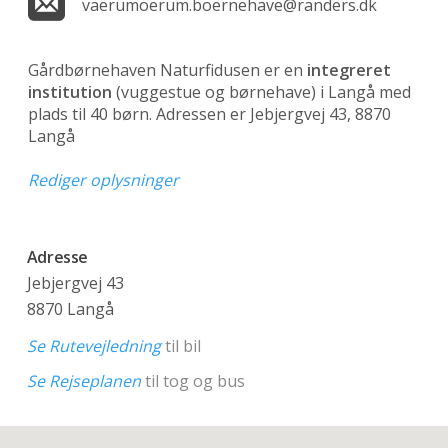
vaerumoerum.boernehave@randers.dk
Gårdbørnehaven Naturfidusen er en
integreret
institution
(vuggestue og børnehave)
i Langå med
plads til 40 børn. Adressen er Jebjergvej 43, 8870
Langå
Rediger oplysninger
Adresse
Jebjergvej 43
8870 Langå
Se Rutevejledning
til bil
Se Rejseplanen
til tog og bus