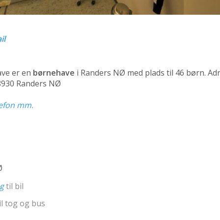
il
ve er en
børnehave
i Randers NØ med plads til 46 børn. Ad
8930 Randers NØ
elefon mm.
Ø
ng
til bil
il tog og bus