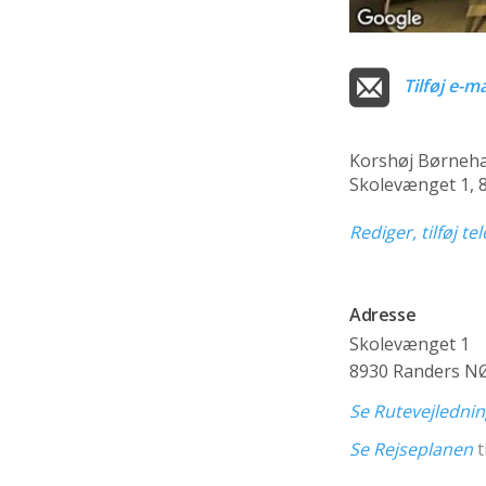
Tilføj e-ma
Korshøj Børneha
Skolevænget 1, 
Rediger, tilføj t
Adresse
Skolevænget 1
8930 Randers N
Se Rutevejledni
Se Rejseplanen
t