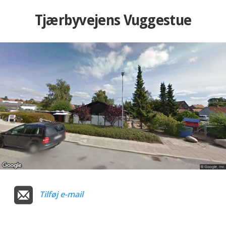
Tjærbyvejens Vuggestue
Tilføj e-mail