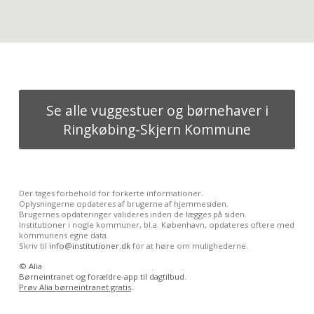
Se alle vuggestuer og børnehaver i
Ringkøbing-Skjern Kommune
Der tages forbehold for forkerte informationer.
Oplysningerne opdateres af brugerne af hjemmesiden.
Brugernes opdateringer valideres inden de lægges på siden.
Institutioner i nogle kommuner, bl.a. København, opdateres oftere med
kommunens egne data.
Skriv til
info@institutioner.dk
for at høre om mulighederne.
©
Alia
Børneintranet og forældre-app til dagtilbud.
Prøv Alia børneintranet gratis
.