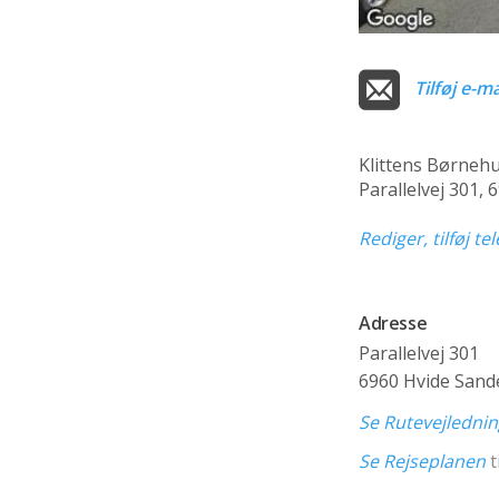
Tilføj e-ma
Klittens Børneh
Parallelvej 301,
Rediger, tilføj t
Adresse
Parallelvej 301
6960 Hvide Sand
Se Rutevejledni
Se Rejseplanen
t