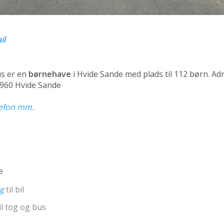
il
us er en
børnehave
i Hvide Sande med plads til 112 børn. Ad
 6960 Hvide Sande
elefon mm.
e
ng
til bil
il tog og bus