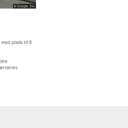
med plads til 8
edre
 børnenes