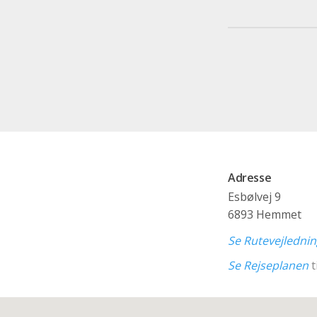
Adresse
Esbølvej 9
6893 Hemmet
Se Rutevejledni
Se Rejseplanen
t