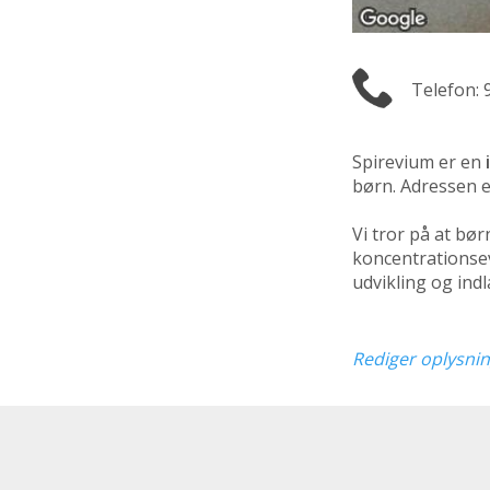
Telefon: 
Spirevium er en
børn. Adressen 
Vi tror på at bø
koncentrationsev
udvikling og ind
Rediger oplysni