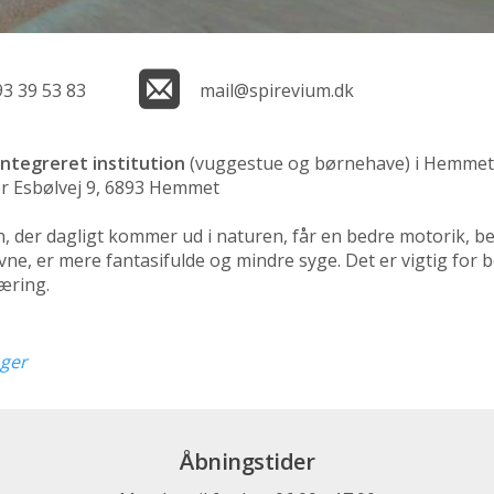
93 39 53 83
mail@spirevium.dk
integreret institution
(vuggestue og børnehave)
i Hemmet 
er Esbølvej 9, 6893 Hemmet
rn, der dagligt kommer ud i naturen, får en bedre motorik, b
ne, er mere fantasifulde og mindre syge. Det er vigtig for
læring.
nger
Åbningstider