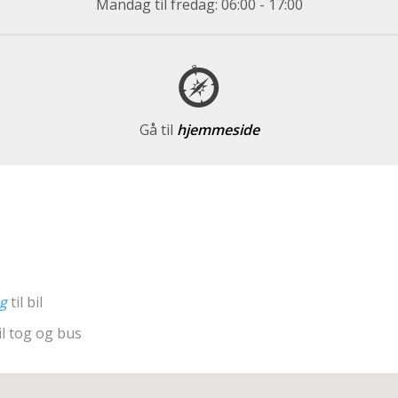
Mandag til fredag: 06:00 - 17:00
Gå til
hjemmeside
ng
til bil
il tog og bus