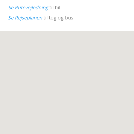
Se Rutevejledning
til bil
Se Rejseplanen
til tog og bus