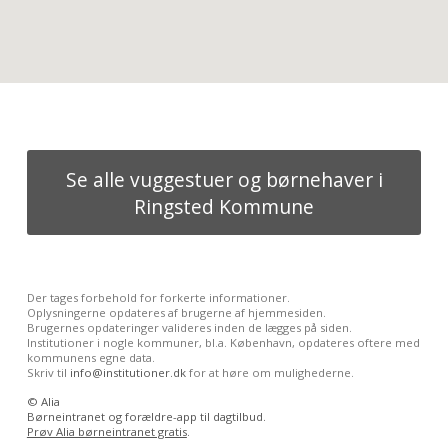
Se alle vuggestuer og børnehaver i
Ringsted Kommune
Der tages forbehold for forkerte informationer.
Oplysningerne opdateres af brugerne af hjemmesiden.
Brugernes opdateringer valideres inden de lægges på siden.
Institutioner i nogle kommuner, bl.a. København, opdateres oftere med
kommunens egne data.
Skriv til
info@institutioner.dk
for at høre om mulighederne.
©
Alia
Børneintranet og forældre-app til dagtilbud.
Prøv Alia børneintranet gratis
.