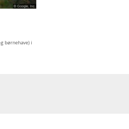
og børnehave)
i