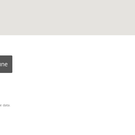
une
e data.