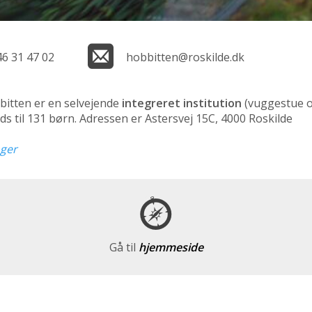
46 31 47 02
hobbitten@roskilde.dk
itten er en selvejende
integreret institution
(vuggestue 
ds til 131 børn. Adressen er Astersvej 15C, 4000 Roskilde
nger
Gå til
hjemmeside