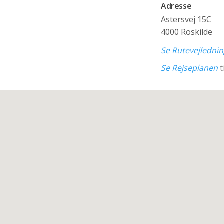
Adresse
Astersvej 15C
4000 Roskilde
Se Rutevejledni
Se Rejseplanen
t