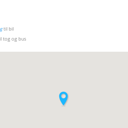
ng
til bil
il tog og bus