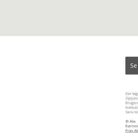
Se
Der tag
Oplysn
Brugern
Institu
Skriv ti
©
Alia
Børnein
Prøv Al