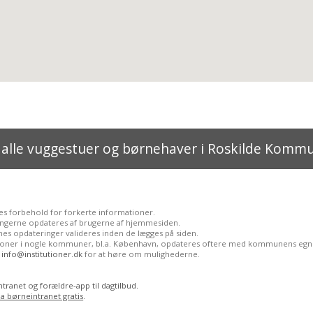
 alle vuggestuer og børnehaver i Roskilde Komm
es forbehold for forkerte informationer.
ingerne opdateres af brugerne af hjemmesiden.
es opdateringer valideres inden de lægges på siden.
tioner i nogle kommuner, bl.a. København, opdateres oftere med kommunens egn
l
info@institutioner.dk
for at høre om mulighederne.
tranet og forældre-app til dagtilbud.
ia børneintranet gratis
.