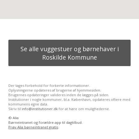
Se alle vuggestuer og børnehaver i
Roskilde Kommune
Der tages forbehold for forkerte informationer.
Oplysningerne opdateres af brugerne af hjemmesiden.
Brugernes opdateringer valideres inden de lægges på siden.
Institutioner i nogle kommuner, bl.a. København, opdateres oftere med
kommunens egne data.
Skriv til
info@institutioner.dk
for at høre om mulighederne.
©
Alia
Børneintranet og forældre-app til dagtilbud.
Prøv Alia børneintranet gratis
.