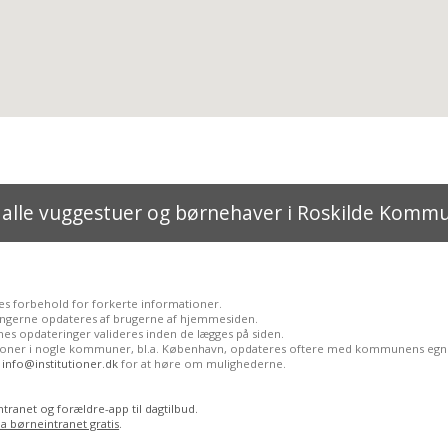
 alle vuggestuer og børnehaver i Roskilde Komm
es forbehold for forkerte informationer.
ingerne opdateres af brugerne af hjemmesiden.
es opdateringer valideres inden de lægges på siden.
tioner i nogle kommuner, bl.a. København, opdateres oftere med kommunens egn
l
info@institutioner.dk
for at høre om mulighederne.
tranet og forældre-app til dagtilbud.
ia børneintranet gratis
.