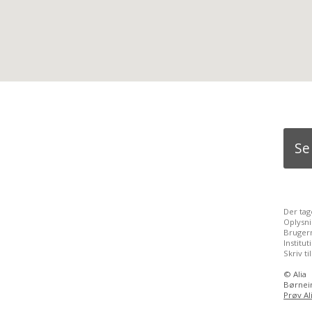
Se
Der tag
Oplysn
Brugern
Institu
Skriv ti
©
Alia
Børnein
Prøv Al