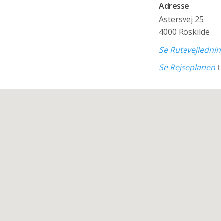
Adresse
Astersvej 25
4000 Roskilde
Se Rutevejledni
Se Rejseplanen
t