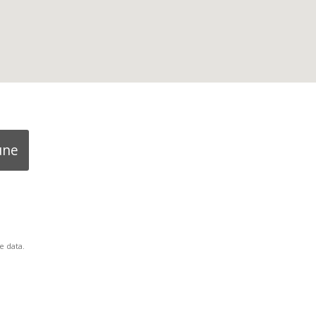
une
e data.