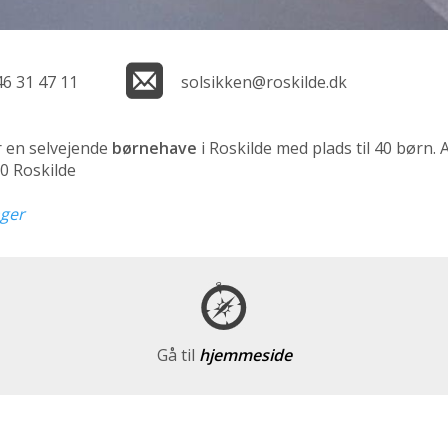
46 31 47 11
solsikken@roskilde.dk
r en selvejende
børnehave
i Roskilde med plads til 40 børn.
00 Roskilde
nger
Gå til
hjemmeside