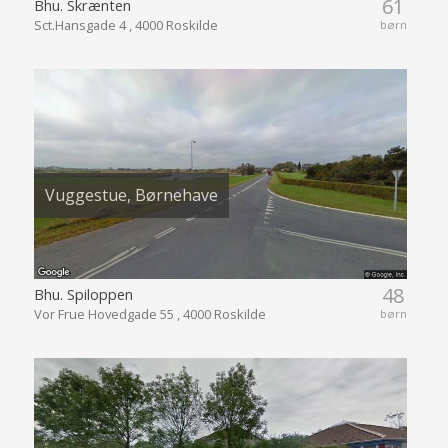
61
Bhu. Skrænten
Sct.Hansgade 4 , 4000 Roskilde
børn
Vuggestue, Børnehave
48
Bhu. Spiloppen
Vor Frue Hovedgade 55 , 4000 Roskilde
børn