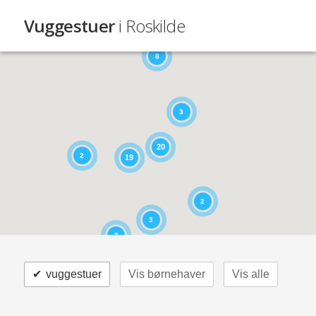
Vuggestuer
i Roskilde
8
3
20
2
19
2
3
3
✔
vuggestuer
Vis børnehaver
Vis alle