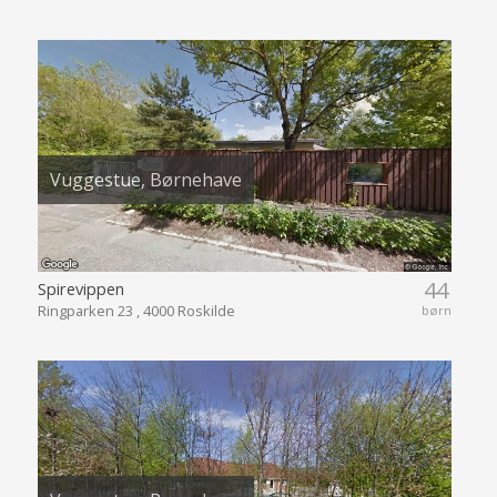
Vuggestue, Børnehave
44
Spirevippen
Ringparken 23 , 4000 Roskilde
børn
Vuggestue, Børnehave