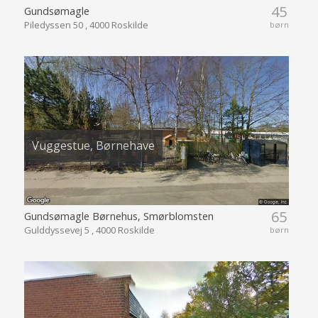
45
Gundsømagle
Piledyssen 50 , 4000 Roskilde
børn
Vuggestue, Børnehave
65
Gundsømagle Børnehus, Smørblomsten
Gulddyssevej 5 , 4000 Roskilde
børn