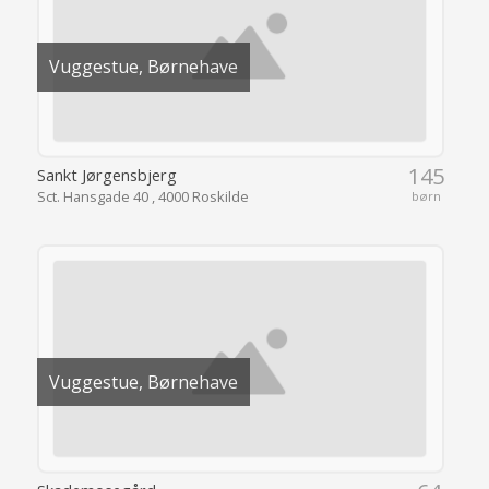
Vuggestue, Børnehave
145
Sankt Jørgensbjerg
Sct. Hansgade 40 , 4000 Roskilde
børn
Vuggestue, Børnehave
64
Skademosegård
Højbakken 2 , 4000 Roskilde
børn