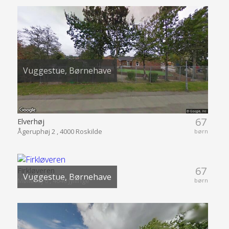
Vuggestue, Børnehave
67
Elverhøj
Ågeruphøj 2 , 4000 Roskilde
børn
67
Firkløveren
Vuggestue, Børnehave
Møllevej 6 , 4040 Jyllinge
børn