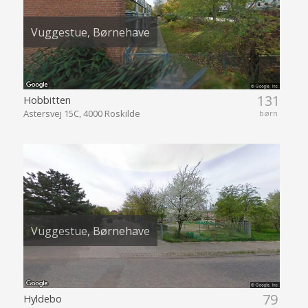
Vuggestue, Børnehave
131
Hobbitten
Astersvej 15C, 4000 Roskilde
børn
Vuggestue, Børnehave
79
Hyldebo