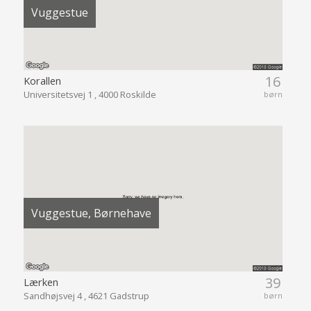
Vuggestue
16
Korallen
Universitetsvej 1 , 4000 Roskilde
børn
Vuggestue, Børnehave
39
Lærken
Sandhøjsvej 4 , 4621 Gadstrup
børn