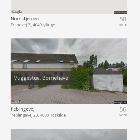
58
Nordstjernen
Tranevej 7 , 4040 Jyllinge
børn
Vuggestue, Børnehave
56
Peblingevej
Peblingevej 2B, 4000 Roskilde
børn