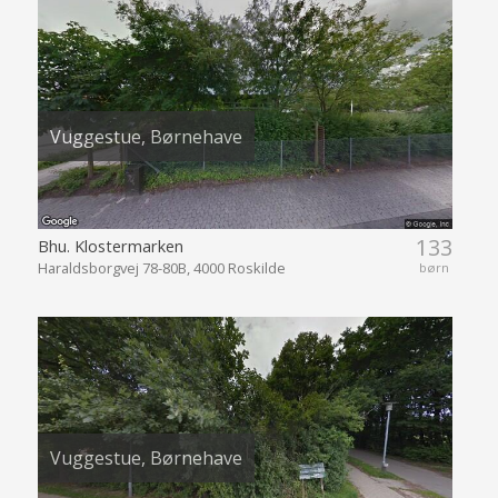
Vuggestue, Børnehave
133
Bhu. Klostermarken
Haraldsborgvej 78-80B, 4000 Roskilde
børn
Vuggestue, Børnehave