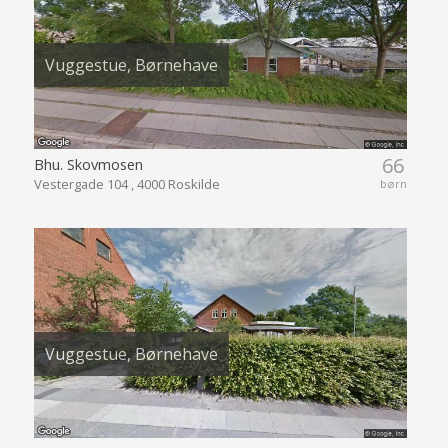
Vuggestue, Børnehave
66
Bhu. Skovmosen
Vestergade 104 , 4000 Roskilde
børn
Vuggestue, Børnehave