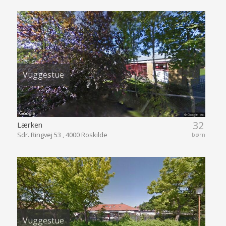
Vuggestue
32
Lærken
Sdr. Ringvej 53 , 4000 Roskilde
børn
Vuggestue