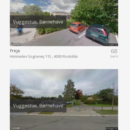
Vuggestue, Børnehave
68
Freja
Himmelev Sognevej 115 , 4000 Roskilde
børn
Vuggestue, Børnehave