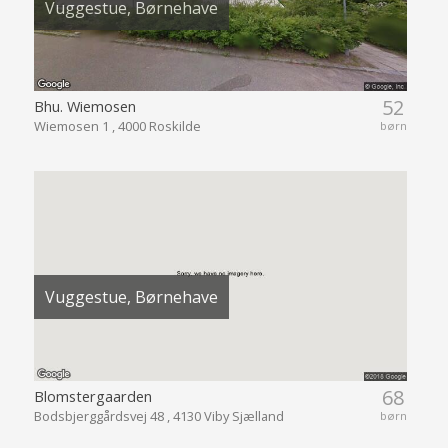
Vuggestue, Børnehave
52
Bhu. Wiemosen
Wiemosen 1 , 4000 Roskilde
børn
Vuggestue, Børnehave
68
Blomstergaarden
Bodsbjerggårdsvej 48 , 4130 Viby Sjælland
børn