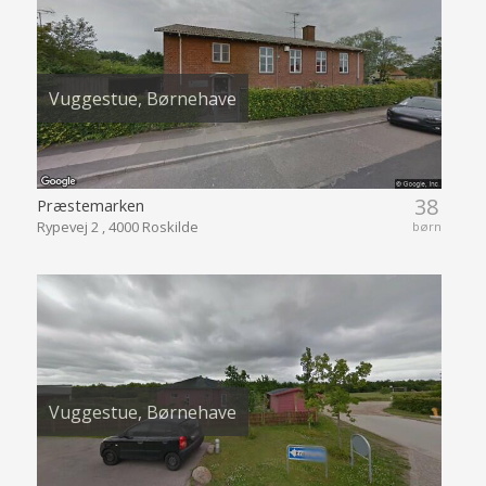
Vuggestue, Børnehave
38
Præstemarken
Rypevej 2 , 4000 Roskilde
børn
Vuggestue, Børnehave