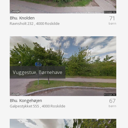
71
Bhu. Knolden
Ravnsholt 232 , 4000 Roskilde
børn
Vuggestue, Børnehave
67
Bhu. Kongehøjen
Galpestykket 555 , 4000 Roskilde
børn