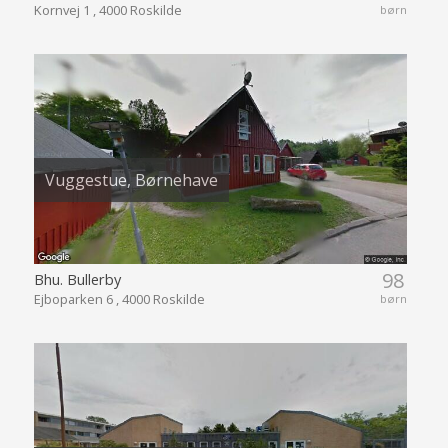
Kornvej 1 , 4000 Roskilde
børn
Vuggestue, Børnehave
98
Bhu. Bullerby
Ejboparken 6 , 4000 Roskilde
børn