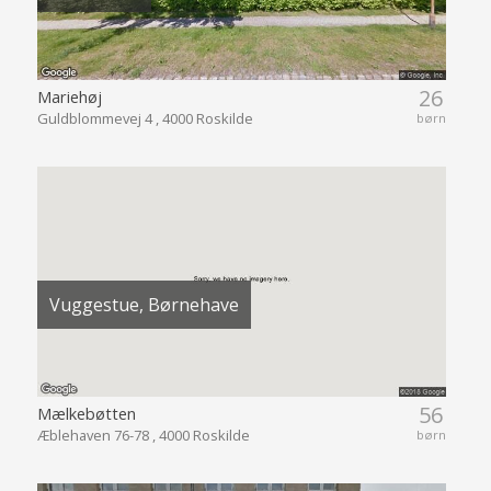
26
Mariehøj
Guldblommevej 4 , 4000 Roskilde
børn
Vuggestue, Børnehave
56
Mælkebøtten
Æblehaven 76-78 , 4000 Roskilde
børn