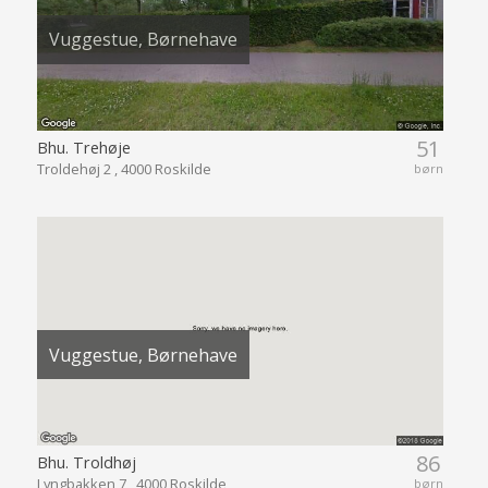
Vuggestue, Børnehave
51
Bhu. Trehøje
Troldehøj 2 , 4000 Roskilde
børn
Vuggestue, Børnehave
86
Bhu. Troldhøj
Lyngbakken 7 , 4000 Roskilde
børn