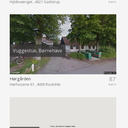
Hyldevænget , 4621 Gadstrup
børn
Vuggestue, Børnehave
87
Hørgården
Hørhusene 61 , 4000 Roskilde
børn