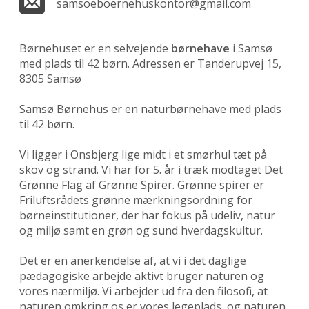
samsoeboernehuskontor@gmail.com
Børnehuset er en selvejende
børnehave
i Samsø
med plads til 42 børn. Adressen er Tanderupvej 15,
8305 Samsø
Samsø Børnehus er en naturbørnehave med plads
til 42 børn.
Vi ligger i Onsbjerg lige midt i et smørhul tæt på
skov og strand. Vi har for 5. år i træk modtaget Det
Grønne Flag af Grønne Spirer. Grønne spirer er
Friluftsrådets grønne mærkningsordning for
børneinstitutioner, der har fokus på udeliv, natur
og miljø samt en grøn og sund hverdagskultur.
Det er en anerkendelse af, at vi i det daglige
pædagogiske arbejde aktivt bruger naturen og
vores nærmiljø. Vi arbejder ud fra den filosofi, at
naturen omkring os er vores legeplads, og naturen