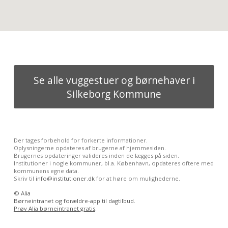
Se alle vuggestuer og børnehaver i
Silkeborg Kommune
Der tages forbehold for forkerte informationer.
Oplysningerne opdateres af brugerne af hjemmesiden.
Brugernes opdateringer valideres inden de lægges på siden.
Institutioner i nogle kommuner, bl.a. København, opdateres oftere med
kommunens egne data.
Skriv til
info@institutioner.dk
for at høre om mulighederne.
©
Alia
Børneintranet og forældre-app til dagtilbud.
Prøv Alia børneintranet gratis
.