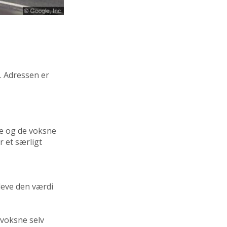
n. Adressen er
e og de voksne
r et særligt
leve den værdi
 voksne selv