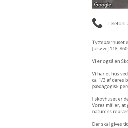
Telefon: 
Tyttebærhuset e
Julsøvej 118, 86
Vi er også en S
Vi har et hus v
ca. 1/3 af deres 
pædagogisk persp
I skovhuset er d
Vores mål er, a
naturens repræs
Der skal gives ti