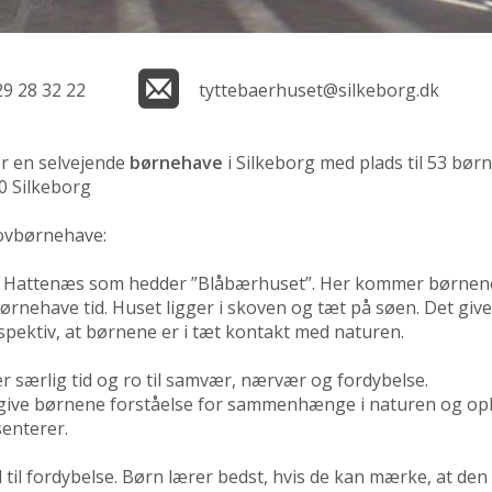
29 28 32 22
tyttebaerhuset@silkeborg.dk
r en selvejende
børnehave
i Silkeborg med plads til 53 bør
00 Silkeborg
kovbørnehave:
ed Hattenæs som hedder ”Blåbærhuset”. Her kommer børnen
børnehave tid. Huset ligger i skoven og tæt på søen. Det give
ektiv, at børnene er i tæt kontakt med naturen.
er særlig tid og ro til samvær, nærvær og fordybelse.
t give børnene forståelse for sammenhænge i naturen og op
enterer.
d til fordybelse. Børn lærer bedst, hvis de kan mærke, at den