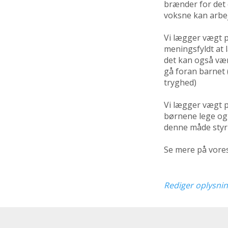
brænder for det 
voksne kan arbej
Vi lægger vægt p
meningsfyldt at 
det kan også væ
gå foran barnet 
tryghed)
Vi lægger vægt på
børnene lege og 
denne måde styrk
Se mere på vore
Rediger oplysni