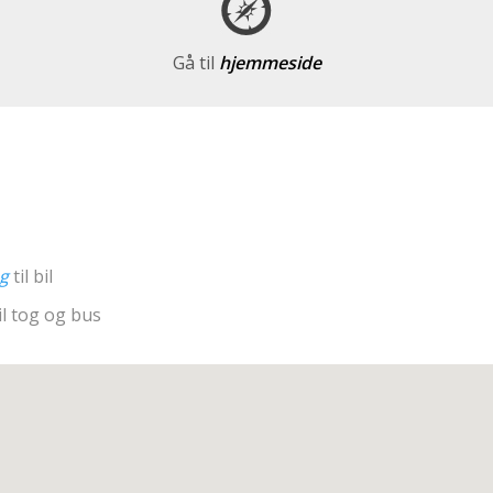
Gå til
hjemmeside
ng
til bil
il tog og bus