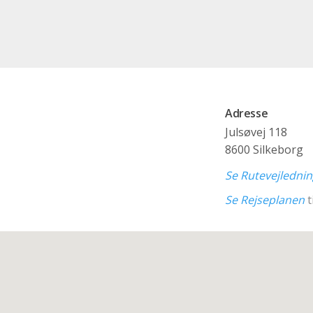
Adresse
Julsøvej 118
8600 Silkeborg
Se Rutevejledni
Se Rejseplanen
t