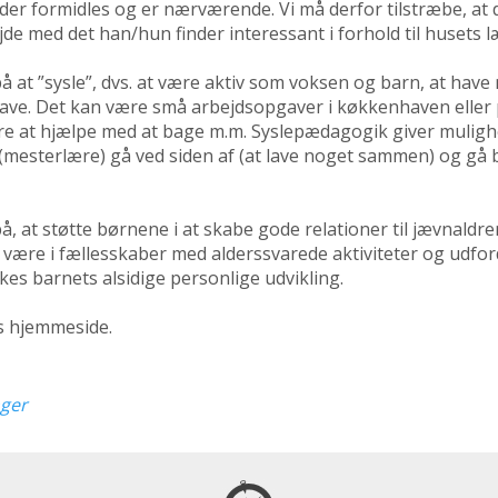
der formidles og er nærværende. Vi må derfor tilstræbe, at 
de med det han/hun finder interessant i forhold til husets l
å at ”sysle”, dvs. at være aktiv som voksen og barn, at have
lave. Det kan være små arbejdsopgaver i køkkenhaven eller 
re at hjælpe med at bage m.m. Syslepædagogik giver muligh
(mesterlære) gå ved siden af (at lave noget sammen) og gå 
, at støtte børnene i at skabe gode relationer til jævnaldren
være i fællesskaber med alderssvarede aktiviteter og udfor
es barnets alsidige personlige udvikling.
s hjemmeside.
nger