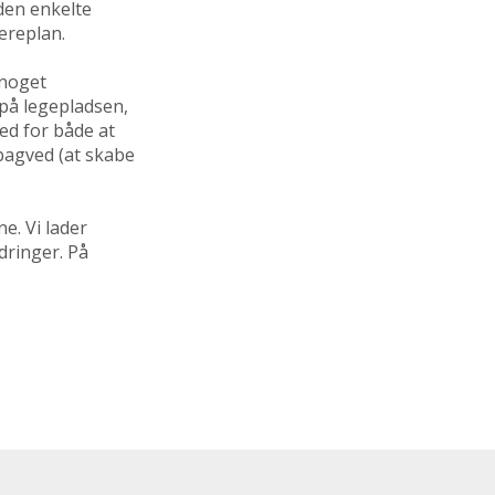
den enkelte
æreplan.
 noget
på legepladsen,
ed for både at
bagved (at skabe
e. Vi lader
dringer. På