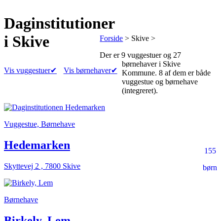
Daginstitutioner
i Skive
Forside
> Skive >
Der er
9 vuggestuer
og
27
børnehaver
i Skive
Vis vuggestuer
✔
Vis børnehaver
✔
Kommune.
8 af dem er både
vuggestue og børnehave
(integreret).
Vuggestue, Børnehave
Hedemarken
155
Skyttevej 2 , 7800 Skive
børn
Børnehave
Birkely, Lem