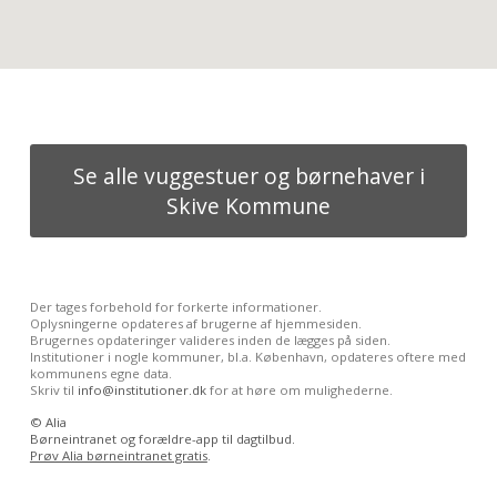
Se alle vuggestuer og børnehaver i
Skive Kommune
Der tages forbehold for forkerte informationer.
Oplysningerne opdateres af brugerne af hjemmesiden.
Brugernes opdateringer valideres inden de lægges på siden.
Institutioner i nogle kommuner, bl.a. København, opdateres oftere med
kommunens egne data.
Skriv til
info@institutioner.dk
for at høre om mulighederne.
©
Alia
Børneintranet og forældre-app til dagtilbud.
Prøv Alia børneintranet gratis
.