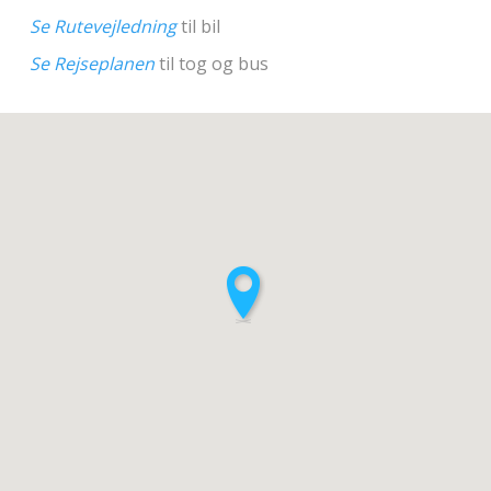
Se Rutevejledning
til bil
Se Rejseplanen
til tog og bus