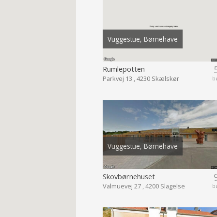
Vuggestue, Børnehave
Rumlepotten
Parkvej 13 , 4230 Skælskør
b
Vuggestue, Børnehave
Skovbørnehuset
Valmuevej 27 , 4200 Slagelse
b