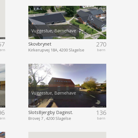
Vuggestue, Børnehave
57
270
Skovbrynet
Kirkerupvej 18A, 4200 Slagelse
ørn
børn
Vuggestue, Børnehave
96
136
SlotsBjergby Daginst.
Brovej 7 , 4200 Slagelse
ørn
børn