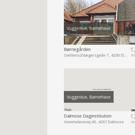
Vuggestue, Børnehave
1
Børnegården
Oehlenschlægersgade 7 , 4200 Slagelse
b
Vuggestue, Børnehave
1
Dalmose Daginstitution
Vemmeløsevej 40 , 4261 Dalmose
b