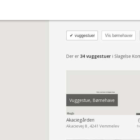
✔
vuggestuer
Vis børnehaver
Der er
34 vuggestuer
i Slagelse K
Vuggestue, Børnehave
Akaciegården
Akacievej 8 , 4241 Vemmelev
b