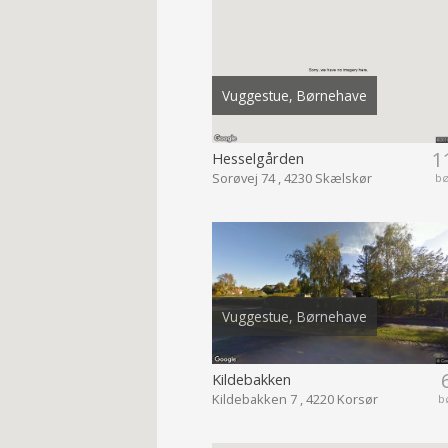
Vuggestue, Børnehave
1
Hesselgården
Sorøvej 74 , 4230 Skælskør
b
Vuggestue, Børnehave
Kildebakken
Kildebakken 7 , 4220 Korsør
b