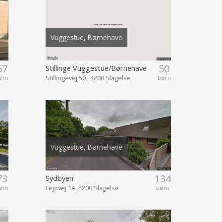
Vuggestue, Børnehave
57
50
Stillinge Vuggestue/Børnehave
Stillingevej 50 , 4200 Slagelse
ørn
børn
Vuggestue, Børnehave
73
134
Sydbyen
Fejøvej 1A, 4200 Slagelse
ørn
børn