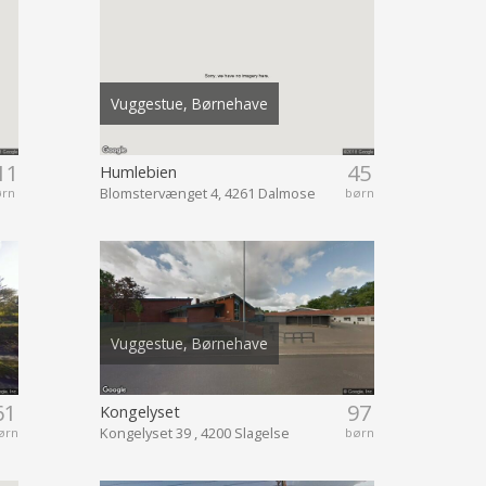
Vuggestue, Børnehave
11
45
Humlebien
Blomstervænget 4, 4261 Dalmose
ørn
børn
Vuggestue, Børnehave
61
97
Kongelyset
Kongelyset 39 , 4200 Slagelse
ørn
børn