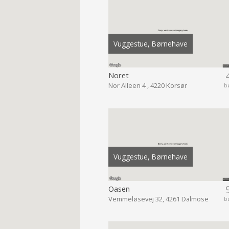
Vuggestue, Børnehave
Noret
Nor Alleen 4 , 4220 Korsør
b
Vuggestue, Børnehave
Oasen
Vemmeløsevej 32, 4261 Dalmose
b