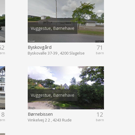
Vuggestue, Børnehave
62
71
Byskovgård
Byskovalle 37-39 , 4200 Slagelse
ørn
børn
Vuggestue, Børnehave
18
12
Børnebissen
Vinkelvej 2 2 , 4243 Rude
ørn
børn