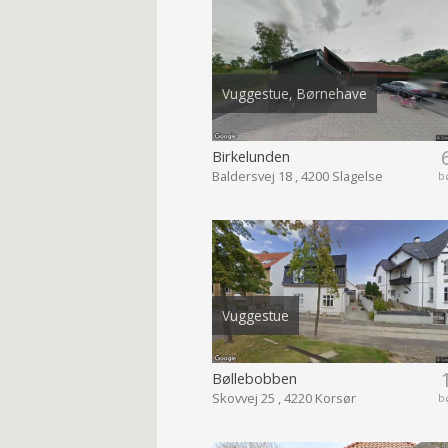
Vuggestue, Børnehave
Birkelunden
Baldersvej 18 , 4200 Slagelse
b
Vuggestue
Bøllebobben
Skovvej 25 , 4220 Korsør
b