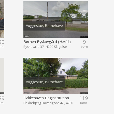
Vuggestue, Børnehave
20
9
Børneh Byskovgård (H.Afd.)
Byskovalle 37 , 4200 Slagelse
ørn
børn
Vuggestue, Børnehave
29
119
Flakkehaven Daginstitution
Flakkebjerg Hovedgade 42 , 4200 Slagelse
ørn
børn