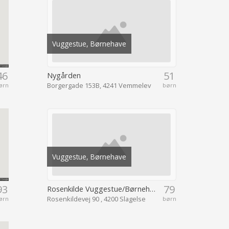
Vuggestue, Børnehave
46
51
Nygården
Borgergade 153B, 4241 Vemmelev
ørn
børn
Vuggestue, Børnehave
93
79
Rosenkilde Vuggestue/Børnehave
Rosenkildevej 90 , 4200 Slagelse
ørn
børn