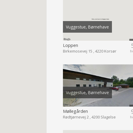
Vuggestue, Børnehave
Loppen
Birkemosevej 15 , 4220 Korsør
b
Vuggestue, Børnehave
Møllegården
Rødtjørnevej 2 , 4200 Slagelse
b