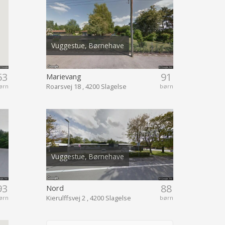
Vuggestue, Børnehave
53
91
Marievang
Roarsvej 18 , 4200 Slagelse
ørn
børn
Vuggestue, Børnehave
93
88
Nord
Kierulffsvej 2 , 4200 Slagelse
ørn
børn