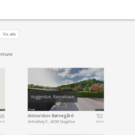
Vis alle
ommune
Vuggestue, Børnehave
66
92
Antvorskov Børnegård
Anholtvej 5 , 4200 Slagelse
ørn
børn