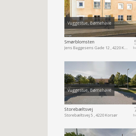
Vuggestue, Børnehave
Smørblomsten
Jens Baggesens Gade 12 , 4220 Korsør
b
Vuggestue, Børnehave
Storebæltsvej
Storebæltsvej 5 , 4220 Korsør
b