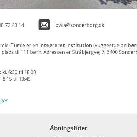
88 72 43 14
bwla@sonderborg.dk
mle-Tumle er en
integreret institution
(vuggestue og bør
lads til 111 børn. Adressen er Stråbjergvej 7, 6400 Sønde
l. 6:30 til 18:00
. 8:15 til 13:45
nger
Åbningstider