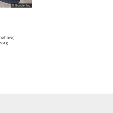
nehave)
i
rborg