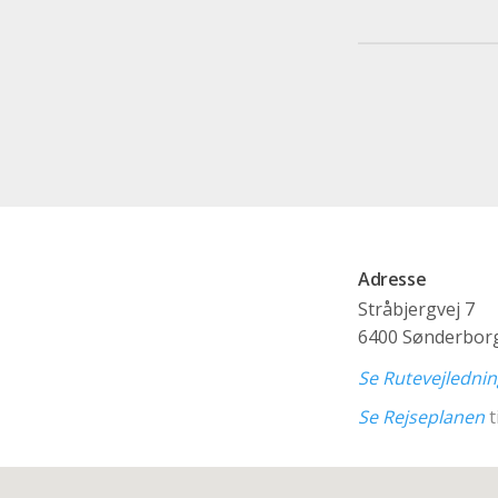
Adresse
Stråbjergvej 7
6400 Sønderbor
Se Rutevejledni
Se Rejseplanen
t