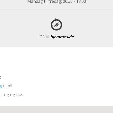
Mandag til fredag: 06:30 - 18:00
Gå til
hjemmeside
g
ng
til bil
il tog og bus