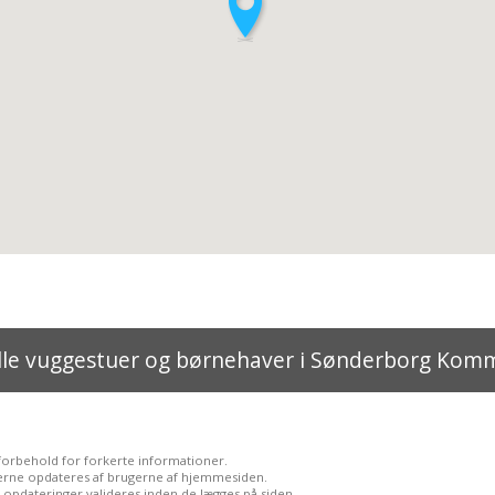
lle vuggestuer og børnehaver i Sønderborg Ko
forbehold for forkerte informationer.
erne opdateres af brugerne af hjemmesiden.
opdateringer valideres inden de lægges på siden.