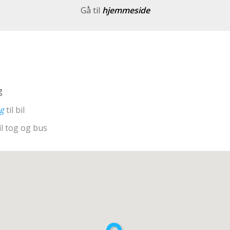
Gå til
hjemmeside
g
ng
til bil
il tog og bus