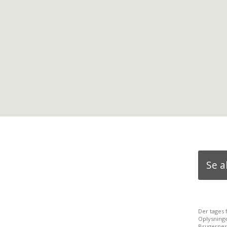
Se a
Der tages 
Oplysning
Brugernes 