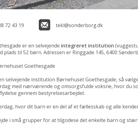
88 72 43 19
tekl@sonderborg.dk
hesgade er en selvejende
integreret institution
(vuggestu
 plads til 52 børn. Adressen er Ringgade 145, 6400 Sønder
Børnehuset Goethesgade
n selvejende institution Børnehuset Goethesgade, så vælger
erdag med nærværende og omsorgsfulde voksne, hvor du s
flydelse gennem bestyrelsesarbejdet.
rdag, hvor dit barn er en del af et fællesskab og alle kende
ejde i små grupper for at tilgodese det enkelte barn og stæ