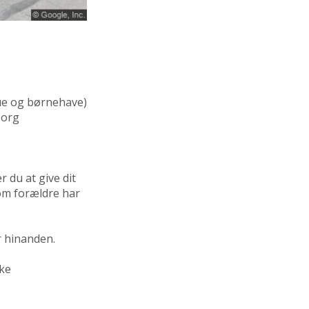
e og børnehave)
borg
 du at give dit
om forældre har
r hinanden.
rke