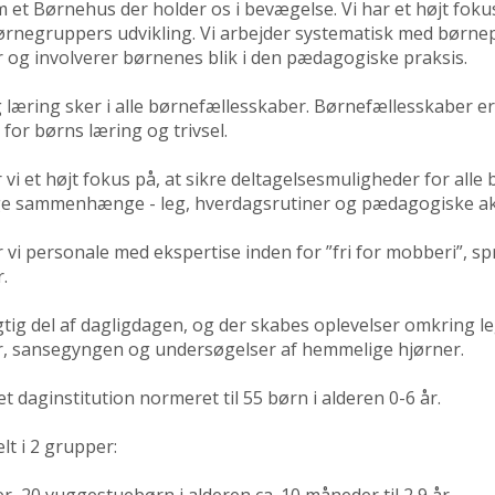
m et Børnehus der holder os i bevægelse. Vi har et højt fokus
ørnegruppers udvikling. Vi arbejder systematisk med børne
r og involverer børnenes blik i den pædagogiske praksis.
 læring sker i alle børnefællesskaber. Børnefællesskaber er
or børns læring og trivsel.
vi et højt fokus på, at sikre deltagelsesmuligheder for alle
ge sammenhænge - leg, hverdagsrutiner og pædagogiske akt
 vi personale med ekspertise inden for ”fri for mobberi”, spr
.
igtig del af dagligdagen, og der skabes oplevelser omkring l
er, sansegyngen og undersøgelser af hemmelige hjørner.
et daginstitution normeret til 55 børn i alderen 0-6 år.
lt i 2 grupper:
, 20 vuggestuebørn i alderen ca. 10 måneder til 2,9 år