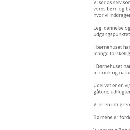
Vi ser os selv so
vores børn og b
hvor vi inddrage
Leg, dannelse og
udgangspunktet f
I børnehuset har 
mange forskelli
I Børnehuset har
motorik og natur
Udelivet er en v
gåture, udflugt
Vi er en integrer
Børnene er forde
Vuggestue Bobler