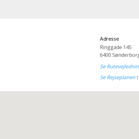
Adresse
Ringgade 145
6400 Sønderbor
Se Rutevejledni
Se Rejseplanen
t