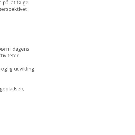
 på, at følge
perspektivet
 børn i dagens
iviteter.
oglig udvikling,
egepladsen,