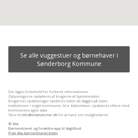
Se alle vuggestuer og børnehaver i
Sønderborg Kommune
Der tages forbehold for forkerte informationer.
Oplysningerne opdateres af brugerne af hjemmesiden.
Brugernes opdateringer valideres inden de lægges på siden.
Institutioner i nogle kommuner, bl.a. København, opdateres oftere med
kommunens egne data.
Skriv til
info@institutioner.dk
for at høre om mulighederne.
©
Alia
Børneintranet og forældre-app til dagtilbud.
Prøv Alia børneintranet gratis
.