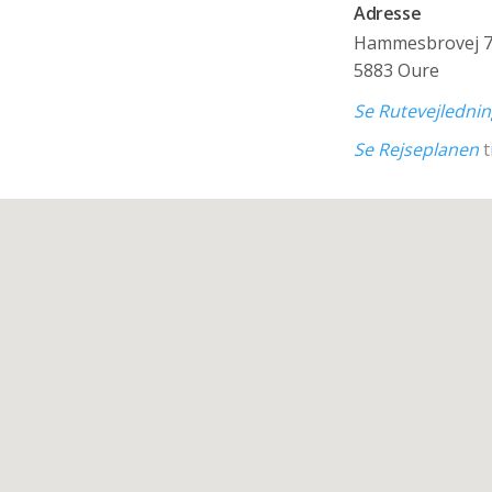
Adresse
Hammesbrovej 
5883 Oure
Se Rutevejledni
Se Rejseplanen
t