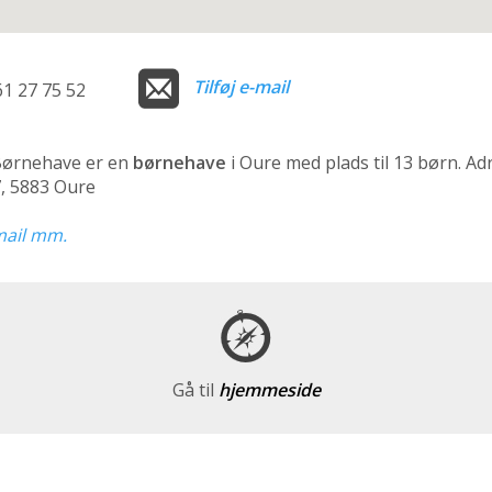
Tilføj e-mail
61 27 75 52
 Børnehave er en
børnehave
i Oure med plads til 13 børn. Ad
, 5883 Oure
-mail mm.
Gå til
hjemmeside