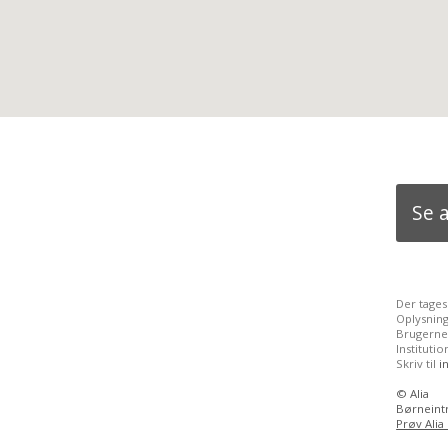
Se 
Der tages
Oplysnin
Brugernes
Institut
Skriv til
i
©
Alia
Børneintr
Prøv Alia