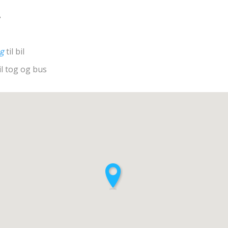
7
ng
til bil
il tog og bus