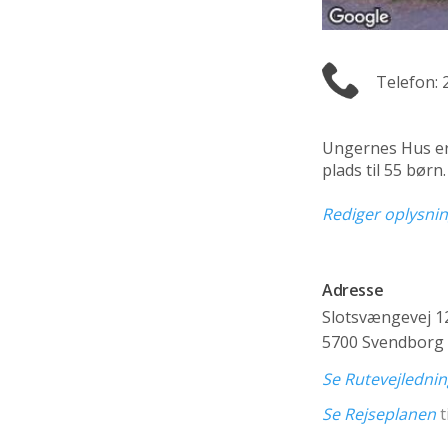
Telefon: 
Ungernes Hus e
plads til 55 bør
Rediger oplysni
Adresse
Slotsvængevej 1
5700 Svendborg
Se Rutevejledni
Se Rejseplanen
t