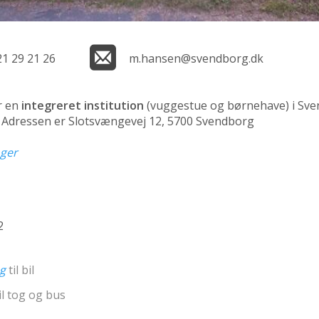
21 29 21 26
m.hansen@svendborg.dk
r en
integreret institution
(vuggestue og børnehave)
i Sv
n. Adressen er Slotsvængevej 12, 5700 Svendborg
nger
2
ng
til bil
il tog og bus