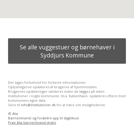
Se alle vuggestuer og børnehaver i
Syddjurs Kommune
Der tages forbehold for forkerte informationer.
Oplysningerne opdateres af brugerne af hjemmesiden.
Brugernes opdateringer valideres inden de lægges på siden.
Institutioner i nogle kommuner, bl.a. København, opdateres oftere med
kommunens egne data.
Skriv til
info@institutioner.dk
for at høre om mulighederne.
©
Alia
Børneintranet og forældre-app til dagtilbud.
Prøv Alia børneintranet gratis
.