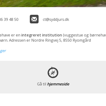
86 39 48 50
ct@syddjurs.dk
ehave er en
integreret institution
(vuggestue og børneha
 børn. Adressen er Nordre Ringvej 5, 8550 Ryomgård
nger
Gå til
hjemmeside