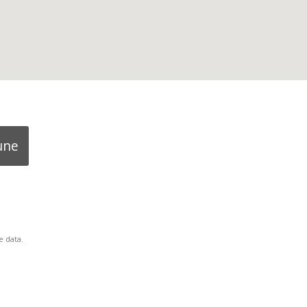
une
 data.