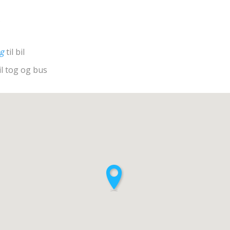
5
ng
til bil
il tog og bus