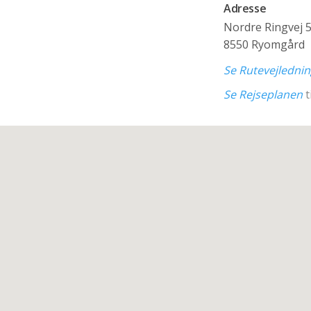
Adresse
Nordre Ringvej 
8550 Ryomgård
Se Rutevejledni
Se Rejseplanen
t