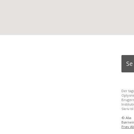
Se
Der tag
Oplysni
Brugern
Institu
Skriv ti
©
Alia
Børnein
Prøv Al