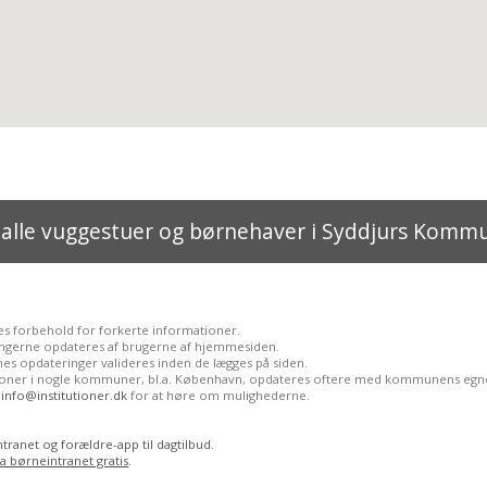
 alle vuggestuer og børnehaver i Syddjurs Komm
es forbehold for forkerte informationer.
ngerne opdateres af brugerne af hjemmesiden.
es opdateringer valideres inden de lægges på siden.
tioner i nogle kommuner, bl.a. København, opdateres oftere med kommunens egne
l
info@institutioner.dk
for at høre om mulighederne.
tranet og forældre-app til dagtilbud.
ia børneintranet gratis
.