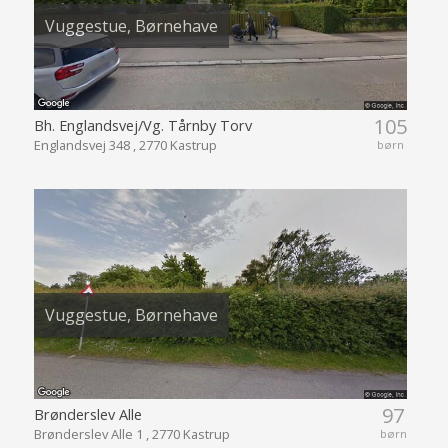
Vuggestue, Børnehave
105
Bh. Englandsvej/Vg. Tårnby Torv
Englandsvej 348 , 2770 Kastrup
børn
Vuggestue, Børnehave
97
Brønderslev Alle
Brønderslev Alle 1 , 2770 Kastrup
børn