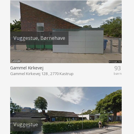
Vuggestue, Børnehave
93
Gammel Kirkevej
Gammel Kirkevej 128 , 2770 Kastrup
børn
Vuggestue