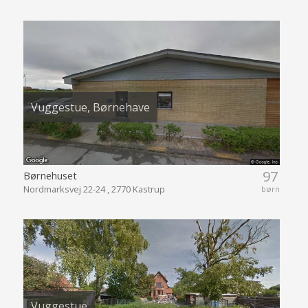
Vuggestue, Børnehave
97
Børnehuset
Nordmarksvej 22-24 , 2770 Kastrup
børn
Vuggestue