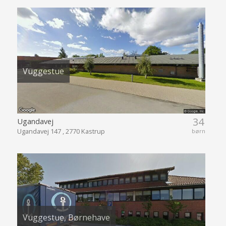
Vuggestue
34
Ugandavej
Ugandavej 147 , 2770 Kastrup
børn
Vuggestue, Børnehave