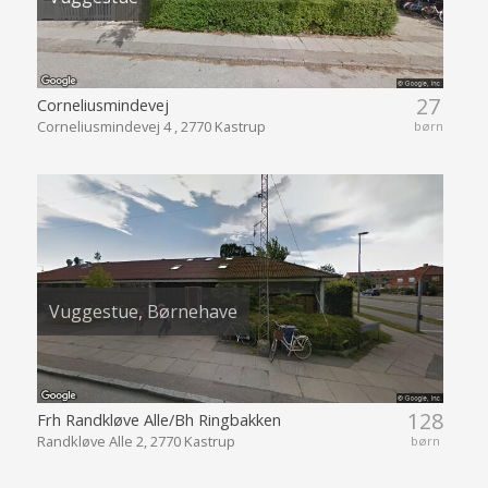
27
Corneliusmindevej
Corneliusmindevej 4 , 2770 Kastrup
børn
Vuggestue, Børnehave
128
Frh Randkløve Alle/Bh Ringbakken
Randkløve Alle 2, 2770 Kastrup
børn