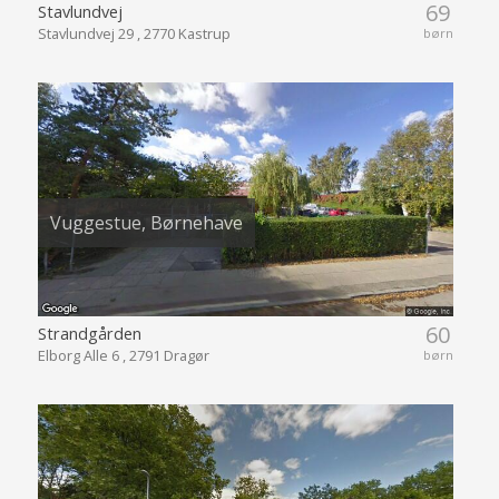
69
Stavlundvej
Stavlundvej 29 , 2770 Kastrup
børn
Vuggestue, Børnehave
60
Strandgården
Elborg Alle 6 , 2791 Dragør
børn