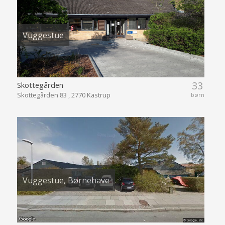
Vuggestue
33
Skottegården
Skottegården 83 , 2770 Kastrup
børn
Vuggestue, Børnehave