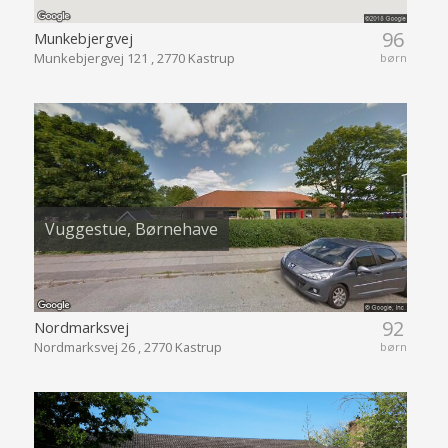
96
Munkebjergvej
Munkebjergvej 121 , 2770 Kastrup
børn
Vuggestue, Børnehave
92
Nordmarksvej
Nordmarksvej 26 , 2770 Kastrup
børn