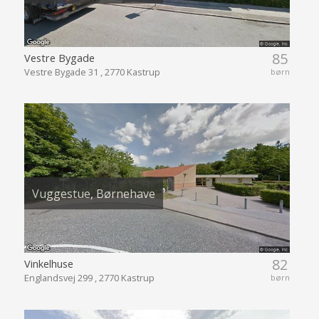
85
Vestre Bygade
Vestre Bygade 31 , 2770 Kastrup
børn
Vuggestue, Børnehave
82
Vinkelhuse
Englandsvej 299 , 2770 Kastrup
børn