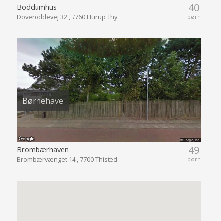
40
Boddumhus
Doveroddevej 32 , 7760 Hurup Thy
børn
Børnehave
49
Brombærhaven
Brombærvænget 14 , 7700 Thisted
børn