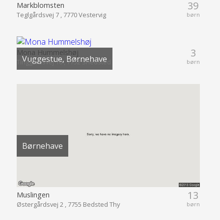
39
Markblomsten
Teglgårdsvej 7 , 7770 Vestervig
børn
3
Mona Hummelshøj
Vuggestue, Børnehave
Tinggårdsvej 10 , 7752 Snedsted
børn
Børnehave
13
Muslingen
Østergårdsvej 2 , 7755 Bedsted Thy
børn