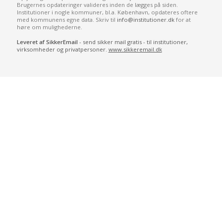
Brugernes opdateringer valideres inden de lægges på siden.
Institutioner i nogle kommuner, bl.a. København, opdateres oftere
med kommunens egne data. Skriv til
info@institutioner.dk
for at
høre om mulighederne.
Leveret af SikkerEmail
- send sikker mail gratis - til institutioner,
virksomheder og privatpersoner.
www.sikkeremail.dk