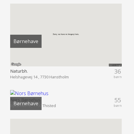
Børnehave
36
Naturbh.
Helshagevej 14 , 7730 Hanstholm
børn
55
Nors Børnehus
Børnehave
Bykernen 6 , 7700 Thisted
børn