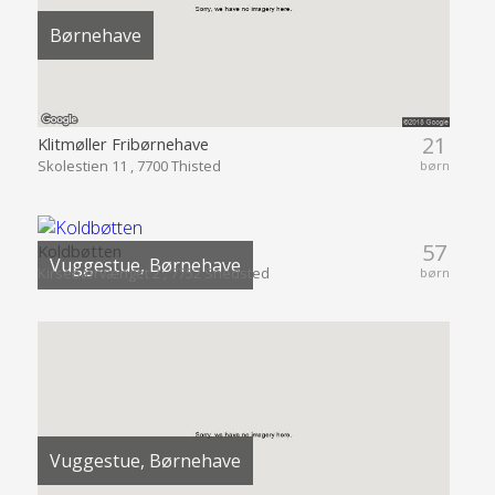
Børnehave
21
Klitmøller Fribørnehave
Skolestien 11 , 7700 Thisted
børn
57
Koldbøtten
Vuggestue, Børnehave
Kirsebærvænget 2 , 7752 Snedsted
børn
Vuggestue, Børnehave