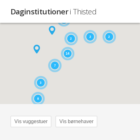
Daginstitutioner
i Thisted
4
2
2
2
14
7
3
8
Vis vuggestuer
Vis børnehaver