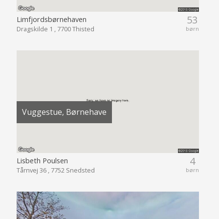
53
Limfjordsbørnehaven
Dragskilde 1 , 7700 Thisted
børn
Vuggestue, Børnehave
4
Lisbeth Poulsen
Tårnvej 36 , 7752 Snedsted
børn