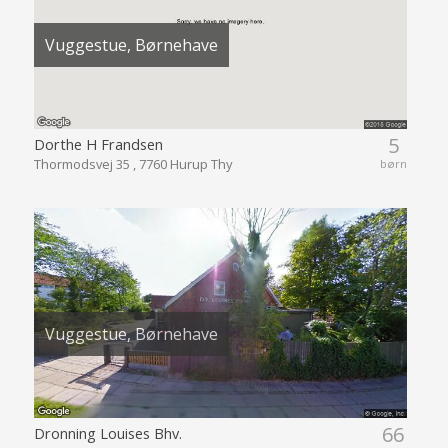
Vuggestue, Børnehave
5
Dorthe H Frandsen
Thormodsvej 35 , 7760 Hurup Thy
børn
Vuggestue, Børnehave
66
Dronning Louises Bhv.