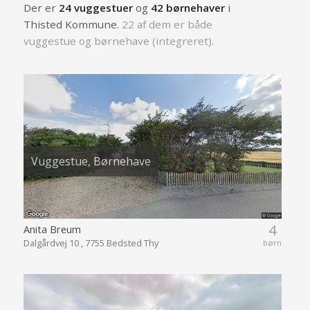
Der er
24 vuggestuer
og
42 børnehaver
i
Thisted Kommune.
22 af dem er både
vuggestue og børnehave (integreret).
Vuggestue, Børnehave
4
Anita Breum
Dalgårdvej 10 , 7755 Bedsted Thy
børn