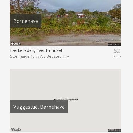
Børnehave
52
Lærkereden, Eventurhuset
Stormgade 15 , 7755 Bedsted Thy
børn
Vuggestue, Børnehave