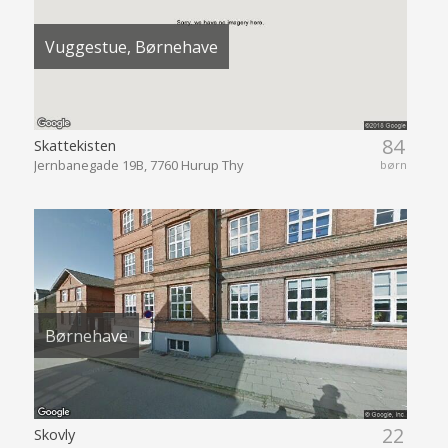
Vuggestue, Børnehave
84
Skattekisten
Jernbanegade 19B, 7760 Hurup Thy
børn
Børnehave
22
Skovly