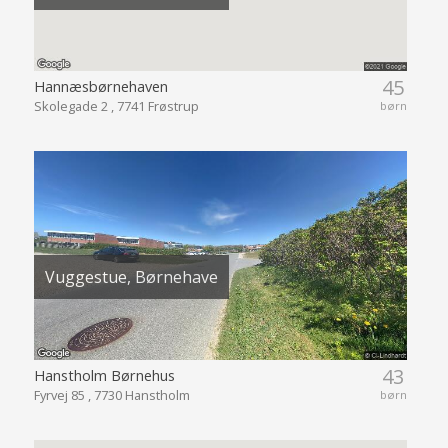
45
Hannæsbørnehaven
Skolegade 2 , 7741 Frøstrup
børn
Vuggestue, Børnehave
43
Hanstholm Børnehus
Fyrvej 85 , 7730 Hanstholm
børn