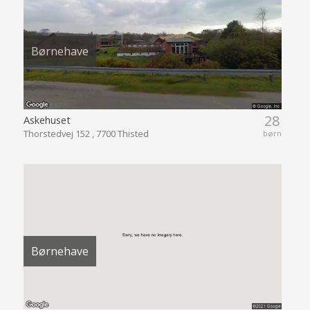
Børnehave
28
Askehuset
Thorstedvej 152 , 7700 Thisted
børn
Børnehave