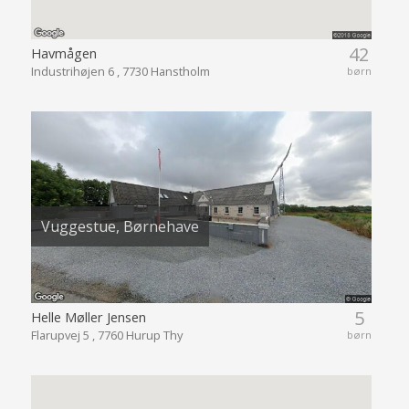
42
Havmågen
Industrihøjen 6 , 7730 Hanstholm
børn
Vuggestue, Børnehave
5
Helle Møller Jensen
Flarupvej 5 , 7760 Hurup Thy
børn