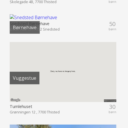
Skolegade 4B, 7700 Thisted
børn
50
Snedsted Børnehave
Børnehave
Øster Alle 15 , 7752 Snedsted
børn
Vuggestue
30
Tumlehuset
Grønningen 12 , 7700 Thisted
børn