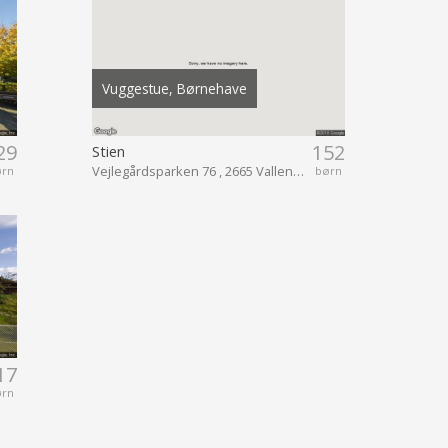
Vuggestue, Børnehave
29
152
Stien
Vejlegårdsparken 76 , 2665 Vallensbæk Strand
ørn
børn
17
ørn