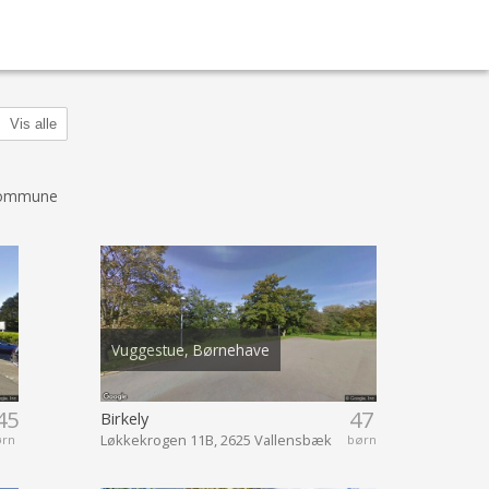
Vis alle
Kommune
Vuggestue, Børnehave
45
47
Birkely
Løkkekrogen 11B, 2625 Vallensbæk
ørn
børn