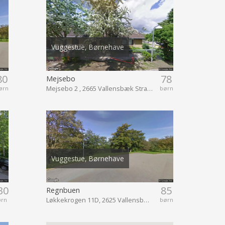
Vuggestue, Børnehave
80
78
Mejsebo
Mejsebo 2 , 2665 Vallensbæk Strand
ørn
børn
Vuggestue, Børnehave
30
85
Regnbuen
Løkkekrogen 11D, 2625 Vallensbæk
ørn
børn