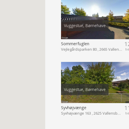
Vuggestue, Børnehave
1
Sommerfuglen
Vejlegårdsparken 80 , 2665 Vallensbæk Strand
b
Vuggestue, Børnehave
1
Syvhøjvænge
Syvhøjvænge 163 , 2625 Vallensbæk
b