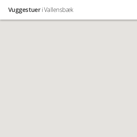
Vuggestuer
i Vallensbæk