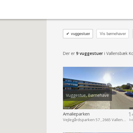
✔
vuggestuer
Vis børnehaver
Der er
9 vuggestuer
i Vallensbæk 
Vuggestue, Børnehave
1
Amalieparken
Vejlegårdsparken 57 , 2665 Vallensbæk Strand
b