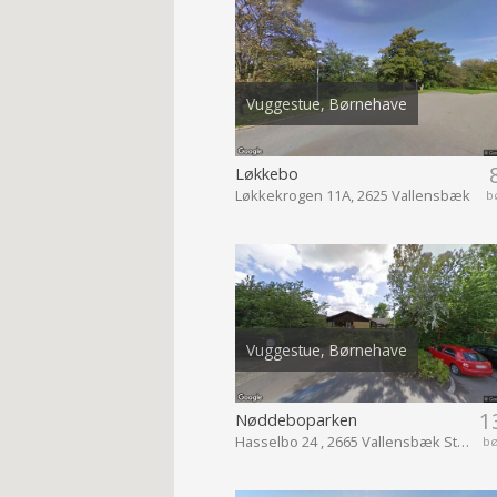
Vuggestue, Børnehave
Løkkebo
Løkkekrogen 11A, 2625 Vallensbæk
b
Vuggestue, Børnehave
1
Nøddeboparken
Hasselbo 24 , 2665 Vallensbæk Strand
b