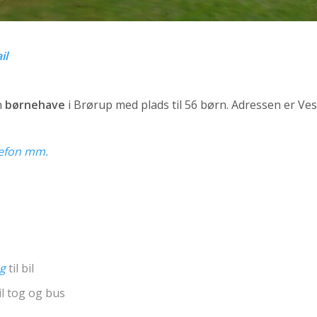
il
n
børnehave
i Brørup med plads til 56 børn. Adressen er Ves
elefon mm.
ng
til bil
il tog og bus