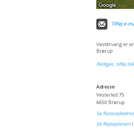
Tilføj e-ma
Vestervang er e
Brørup
Rediger, tilføj t
Adresse
Vesterled 75
6650 Brørup
Se Rutevejledni
Se Rejseplanen
t