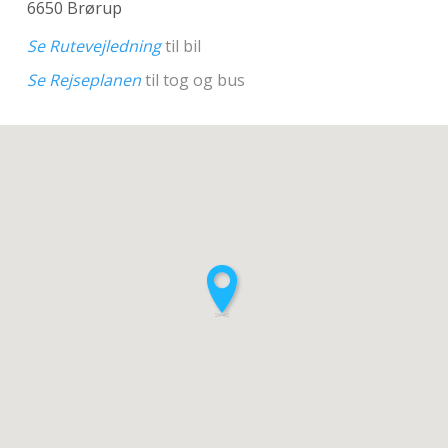
6650 Brørup
Se Rutevejledning
til bil
Se Rejseplanen
til tog og bus