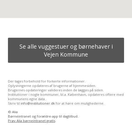
Se alle vuggestuer og børnehaver i
Vejen Kommune
Der tages forbehold for forkerte informationer.
Oplysningerne opdateres af brugerne af hjemmesiden.
Brugernes opdateringer valideres inden de lægges på siden.
Institutioner i nogle kommuner, bl.a. København, opdateres oftere med
kommunens egne data.
Skriv til
info@institutioner.dk
for at høre om mulighederne.
©
Alia
Børneintranet og forældre-app til dagtilbud.
Prøv Alia børneintranet gratis
.