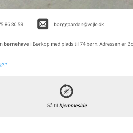
75 86 86 58
borggaarden@vejle.dk
en
børnehave
i Børkop med plads til 74 børn. Adressen er B
nger
Gå til
hjemmeside