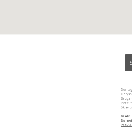
Der ta
Oplysn
Bruger
Instit
Skriv t
©
Alia
Børnei
Prøv Al