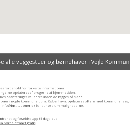
Se alle vuggestuer og børnehaver i Vejle Kommun
ges forbehold for forkerte informationer.
ingerne opdateres af brugerne af hjemmesiden.
nes opdateringer valideres inden de lægges på siden.
utioner i nogle kommuner, bl.a. København, opdateres oftere med kommunens egn
il
info@institutioner.dk
for at høre om mulighederne.
ntranet og forældre-app til dagtilbud.
ia børneintranet gratis
.