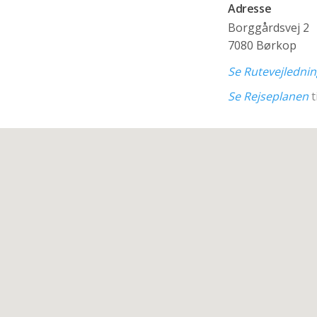
Adresse
Borggårdsvej 2
7080 Børkop
Se Rutevejledni
Se Rejseplanen
t