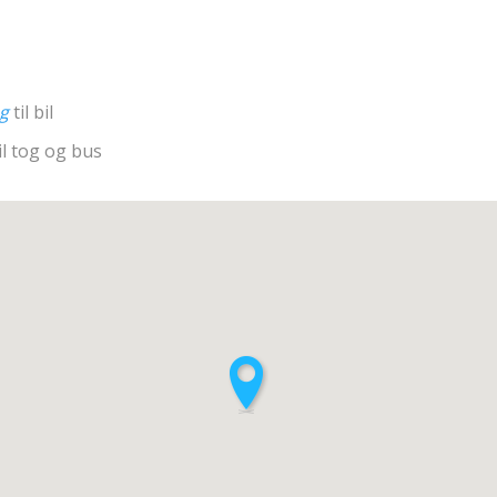
ng
til bil
il tog og bus