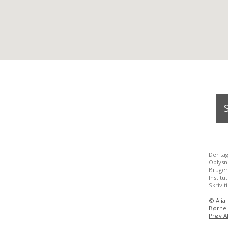
Der ta
Oplysn
Bruger
Instit
Skriv t
©
Alia
Børnei
Prøv Al