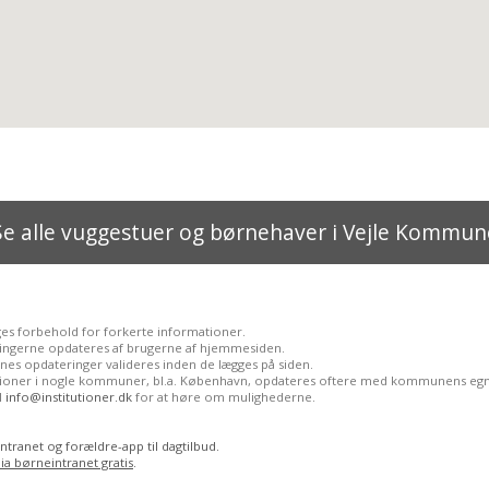
Se alle vuggestuer og børnehaver i Vejle Kommun
ges forbehold for forkerte informationer.
ingerne opdateres af brugerne af hjemmesiden.
nes opdateringer valideres inden de lægges på siden.
utioner i nogle kommuner, bl.a. København, opdateres oftere med kommunens egn
il
info@institutioner.dk
for at høre om mulighederne.
ntranet og forældre-app til dagtilbud.
ia børneintranet gratis
.