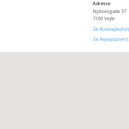
Adresse
Nyboesgade 37
7100 Vejle
Se Rutevejledni
Se Rejseplanen
t