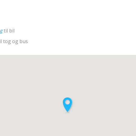
ng
til bil
il tog og bus