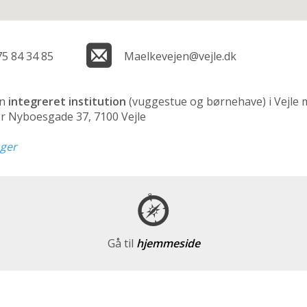
75 84 34 85
Maelkevejen@vejle.dk
en
integreret institution
(vuggestue og børnehave)
i Vejle 
er Nyboesgade 37, 7100 Vejle
nger
Gå til
hjemmeside