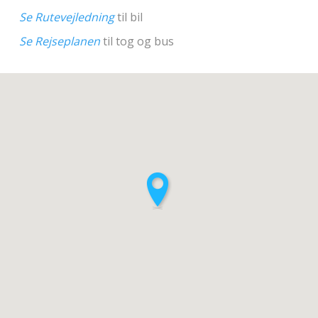
Se Rutevejledning
til bil
Se Rejseplanen
til tog og bus