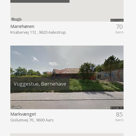
70
Mariehønen
Knabervej 112 , 9620 Aalestrup
børn
Vuggestue, Børnehave
85
Markvænget
Gislumvej 70 , 9600 Aars
børn