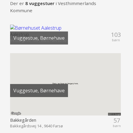
Der er
8 vuggestuer
i Vesthimmerlands
Kommune
103
Aalestrup
Vuggestue, Børnehave
Vestergade 100 , 9620 Aalestrup
børn
Vuggestue, Børnehave
57
Bakkegården
Bakkegårdsvej 14 , 9640 Farsø
børn