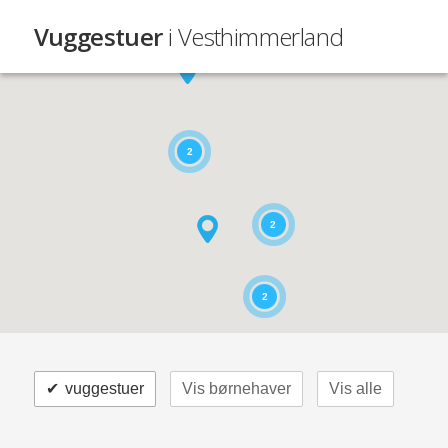
Vuggestuer
i Vesthimmerland
2
2
2
✔
vuggestuer
Vis børnehaver
Vis alle