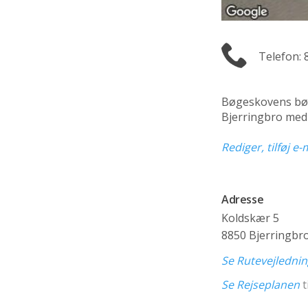
Telefon: 
Bøgeskovens bø
Bjerringbro med 
Rediger, tilføj e
Adresse
Koldskær 5
8850 Bjerringbr
Se Rutevejledni
Se Rejseplanen
t