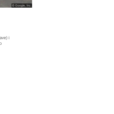
ave)
i
o