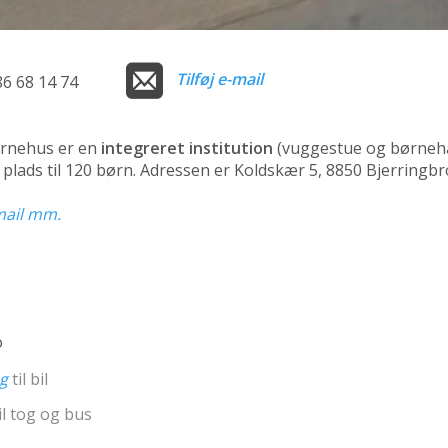
Tilføj e-mail
86 68 14 74
rnehus er en
integreret institution
(vuggestue og børneh
plads til 120 børn. Adressen er Koldskær 5, 8850 Bjerringbr
-mail mm.
o
ng
til bil
il tog og bus