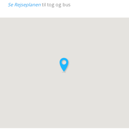
Se Rejseplanen
til tog og bus