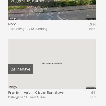
Vuggestue, Børnehave
204
Nord
Trælundvej 1 , 7400 Herning
børn
Børnehave
41
Prærien - Aulum Kristne Børnehave
Østergade 11 , 7490 Aulum
børn