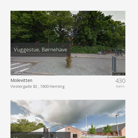
Vuggestue, Børnehave
430
Molevitten
Vestergade 82 , 7400 Herning
børn