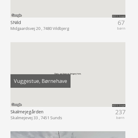
67
SNild
Midgaardsvej 20 , 7480 Vildbjerg
børn
Vuggestue, Børnehave
237
Skalmejegården
Skalmejevej 33 , 7451 Sunds
børn