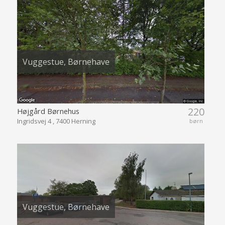
Vuggestue, Børnehave
220
Højgård Børnehus
Ingridsvej 4 , 7400 Herning
børn
Vuggestue, Børnehave