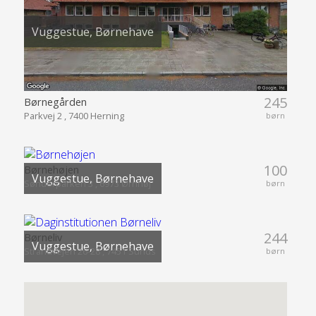
Vuggestue, Børnehave
245
Børnegården
Parkvej 2 , 7400 Herning
børn
100
Børnehøjen
Vuggestue, Børnehave
Sønderparken 3 , 6973 Ørnhøj
børn
244
Børneliv
Vuggestue, Børnehave
Strandvejen 26-28 , 7451 Sunds
børn