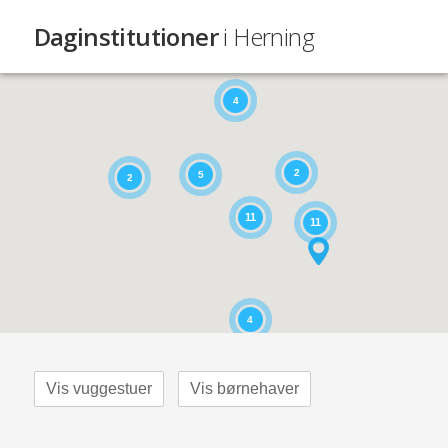
Daginstitutioner
i Herning
4
2
5
2
11
11
4
Vis vuggestuer
Vis børnehaver