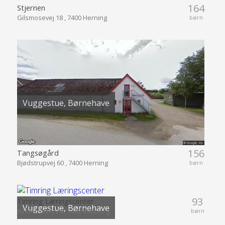
164
Stjernen
Gilsmosevej 18 , 7400 Herning
børn
Vuggestue, Børnehave
156
Tangsøgård
Bjødstrupvej 60 , 7400 Herning
børn
93
Timring Læringscenter
Vuggestue, Børnehave
Birkmosevej 26 , 7480 Vildbjerg
børn