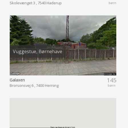
Skolevænget 3 , 7540 Haderup
børn
Vuggestue, Børnehave
145
Galaxen
Brorsonsvej 6 , 7400 Herning
børn