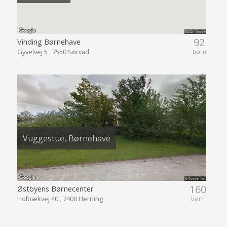
92
Vinding Børnehave
Gyvelvej 5 , 7550 Sørvad
børn
Vuggestue, Børnehave
160
Østbyens Børnecenter
Holbækvej 40 , 7400 Herning
børn