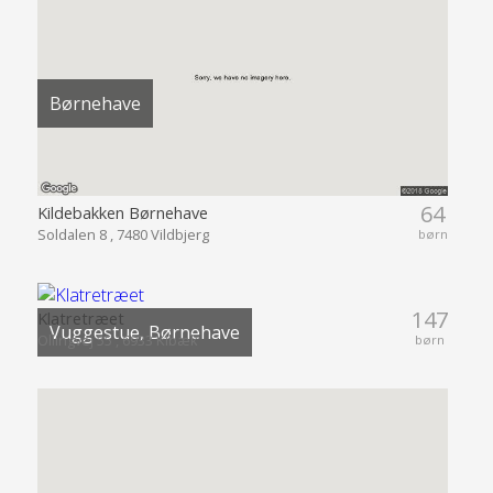
Børnehave
64
Kildebakken Børnehave
Soldalen 8 , 7480 Vildbjerg
børn
147
Klatretræet
Vuggestue, Børnehave
Ollingvej 55 , 6933 Kibæk
børn