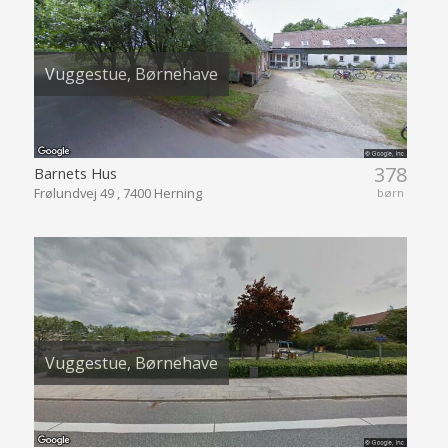
Vuggestue, Børnehave
378
Barnets Hus
Frølundvej 49 , 7400 Herning
børn
Vuggestue, Børnehave