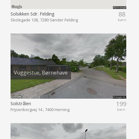
88
Solsikken Sdr. Felding
Skolegade 13B, 7280 Sønder Felding
børn
Vuggestue, Børnehave
199
Solstrålen
Frijsenborgvej 14 , 7400 Herning
børn