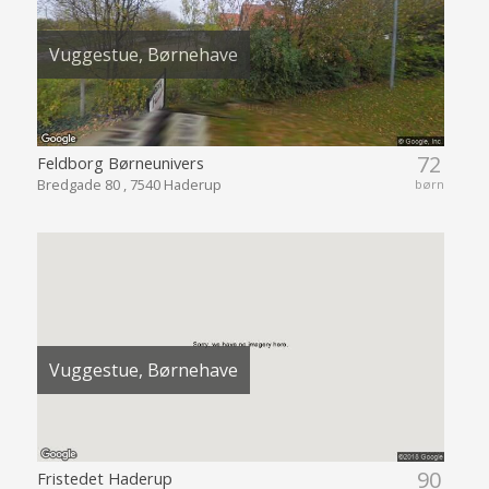
Vuggestue, Børnehave
72
Feldborg Børneunivers
Bredgade 80 , 7540 Haderup
børn
Vuggestue, Børnehave
90
Fristedet Haderup