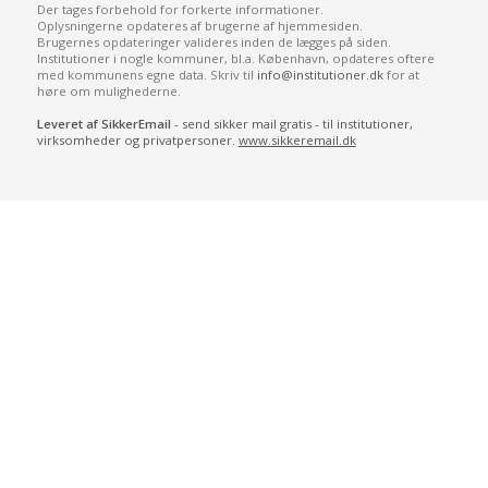
Der tages forbehold for forkerte informationer.
Oplysningerne opdateres af brugerne af hjemmesiden.
Brugernes opdateringer valideres inden de lægges på siden.
Institutioner i nogle kommuner, bl.a. København, opdateres oftere
med kommunens egne data. Skriv til
info@institutioner.dk
for at
høre om mulighederne.
Leveret af SikkerEmail
- send sikker mail gratis - til institutioner,
virksomheder og privatpersoner.
www.sikkeremail.dk