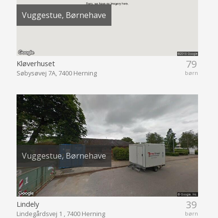
Vuggestue, Børnehave
79
Kløverhuset
Søbysøvej 7A, 7400 Herning
børn
Vuggestue, Børnehave
39
Lindely
Lindegårdsvej 1 , 7400 Herning
børn