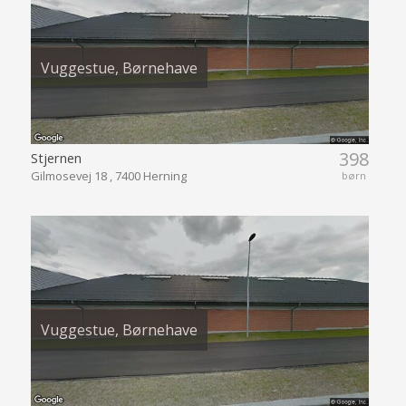
Vuggestue, Børnehave
398
Stjernen
Gilmosevej 18 , 7400 Herning
børn
Vuggestue, Børnehave