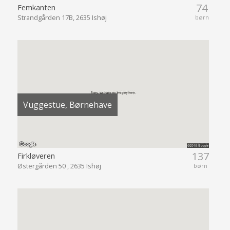
74
Femkanten
Strandgården 17B, 2635 Ishøj
børn
Vuggestue, Børnehave
137
Firkløveren
Østergården 50 , 2635 Ishøj
børn