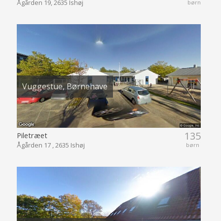
Ågården 19, 2635 Ishøj
børn
Vuggestue, Børnehave
135
Piletræet
Ågården 17 , 2635 Ishøj
børn