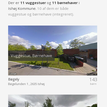
Der er
11 vuggestuer
og
11 børnehaver
i
Ishøj Kommune.
10 af dem er både
vuggestue og børnehave (integreret).
Vuggestue, Børnehave
143
Bøgely
Bøgelunden 1 , 2635 Ishøj
børn