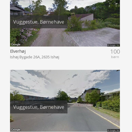
Vuggestue, Børnehave
100
Elverhøj
Ishøj Bygade 26A, 2635 Ishøj
børn
Vuggestue, Børnehave