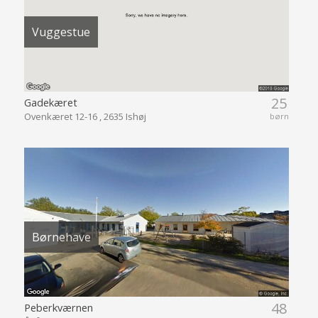
Vuggestue
25
Gadekæret
Ovenkæret 12-16 , 2635 Ishøj
børn
Børnehave
48
Peberkværnen