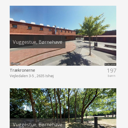
Vuggestue, Børnehave
197
Trækronerne
Vejledalen 3-5 , 2635 Ishøj
børn
Vuggestue, Børnehave