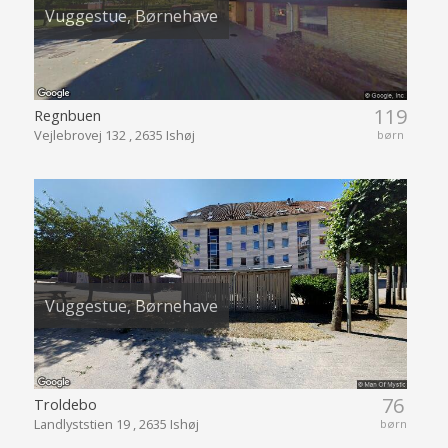
Vuggestue, Børnehave
119
Regnbuen
Vejlebrovej 132 , 2635 Ishøj
børn
Vuggestue, Børnehave
76
Troldebo
Landlyststien 19 , 2635 Ishøj
børn