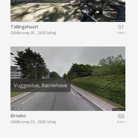
91
Tvillingehuset
Gildbrovej 35 , 2635 Ishøj
børn
Vuggestue, Børnehave
88
Ørnebo
Gildbrovej 33 , 2635 Ishøj
børn