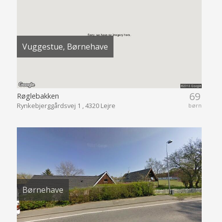
Vuggestue, Børnehave
69
Røglebakken
Rynkebjerggårdsvej 1 , 4320 Lejre
børn
Børnehave