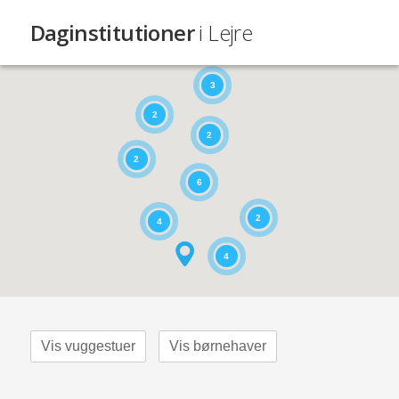
Daginstitutioner
i Lejre
3
2
2
2
6
2
4
4
Vis vuggestuer
Vis børnehaver