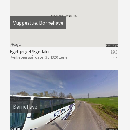
Vuggestue, Børnehave
80
Egebjerget/Egedalen
Rynkebjerggårdsvej 3 , 4320 Lejre
børn
Børnehave