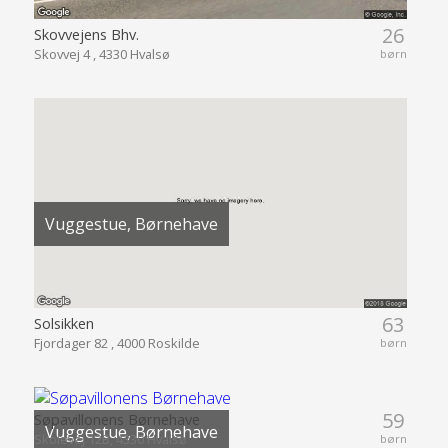
26
Skovvejens Bhv.
Skovvej 4 , 4330 Hvalsø
børn
Vuggestue, Børnehave
63
Solsikken
Fjordager 82 , 4000 Roskilde
børn
59
Søpavillonens Børnehave
Vuggestue, Børnehave
Skolevej 12B, 4330 Hvalsø
børn