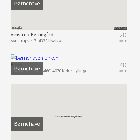
Børnehave
20
Avnstrup Børnegård
Avnstrupvej 7 , 4330 Hvalsø
børn
40
Birken
Børnehave
Hornsherredvej 446C, 4070 Kirke Hyllinge
børn
Børnehave