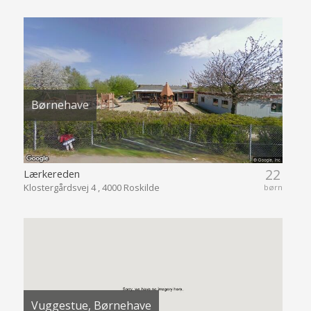
Børnehave
22
Lærkereden
Klostergårdsvej 4 , 4000 Roskilde
børn
Vuggestue, Børnehave