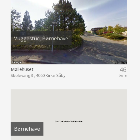
Vuggestue, Børnehave
46
Møllehuset
Skolevang 3 , 4060 Kirke Såby
børn
Børnehave