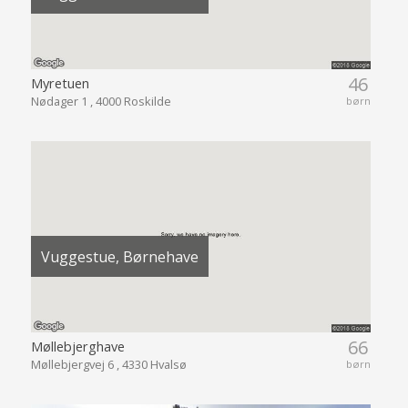
46
Myretuen
Nødager 1 , 4000 Roskilde
børn
Vuggestue, Børnehave
66
Møllebjerghave
Møllebjergvej 6 , 4330 Hvalsø
børn