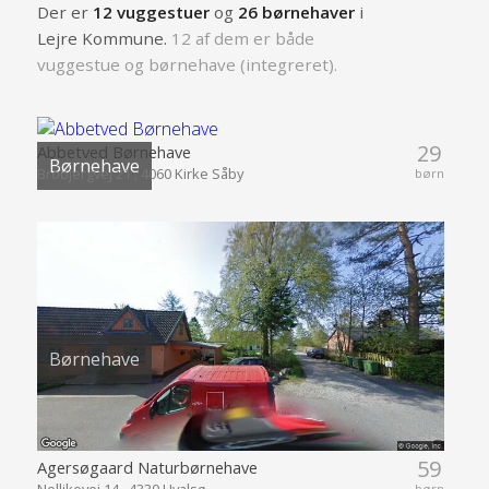
Der er
12 vuggestuer
og
26 børnehaver
i
Lejre Kommune.
12 af dem er både
vuggestue og børnehave (integreret).
29
Abbetved Børnehave
Børnehave
Brobjergvej 21 , 4060 Kirke Såby
børn
Børnehave
59
Agersøgaard Naturbørnehave
Nellikevej 14 , 4330 Hvalsø
børn